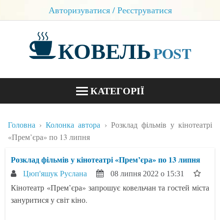
Авторизуватися / Реєструватися
КОВЕЛЬ
POST
КАТЕГОРІЇ
НОВИНИ
Головна
Колонка автора
Розклад фільмів у кінотеатрі
БЛОГИ
«Прем’єра» по 13 липня
КОНТАКТИ
Розклад фільмів у кінотеатрі «Прем’єра» по 13 липня
Цюп'яшук Руслана
08 липня 2022 о 15:31
Кінотеатр «Прем’єра» запрошує ковельчан та гостей міста
зануритися у світ кіно.