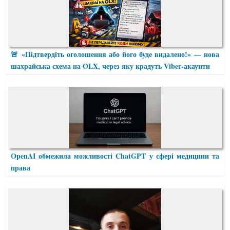
🚨 «Підтвердіть оголошення або його буде видалено!» — нова
шахрайська схема на OLX, через яку крадуть Viber-акаунти
OpenAI обмежила можливості ChatGPT у сфері медицини та
права