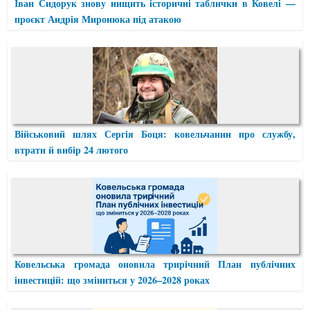
Іван Сидорук знову нищить історичні таблички в Ковелі —
проєкт Андрія Миронюка під атакою
Військовий шлях Сергія Боця: ковельчанин про службу,
втрати й вибір 24 лютого
Ковельська громада оновила трирічний План публічних
інвестицій: що зміниться у 2026–2028 роках