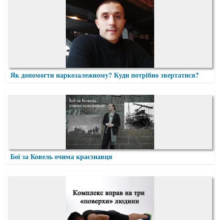
Як допомогти наркозалежному? Куди потрібно звертатися?
Бої за Ковель очима краєзнавця