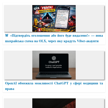
🚨 «Підтвердіть оголошення або його буде видалено!» — нова
шахрайська схема на OLX, через яку крадуть Viber-акаунти
OpenAI обмежила можливості ChatGPT у сфері медицини та
права