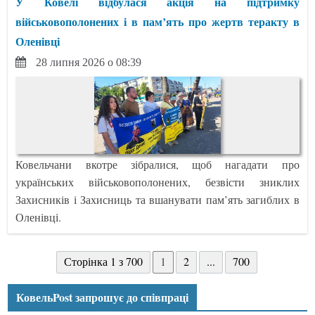
У Ковелі відбулася акція на підтримку
військовополонених і в пам’ять про жертв теракту в
Оленівці
28 липня 2026 о 08:39
Ковельчани вкотре зібралися, щоб нагадати про
українських військовополонених, безвісти зниклих
Захисників і Захисниць та вшанувати пам’ять загиблих в
Оленівці.
Сторінка 1 з 700
1
2
...
700
КовельPost запрошує до співпраці