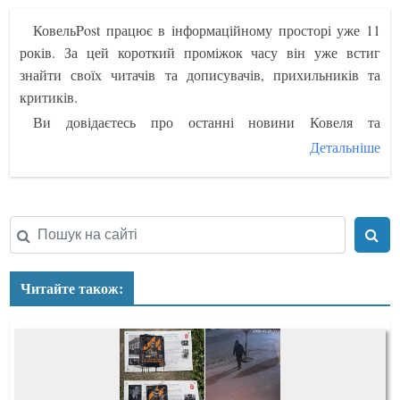
КовельPost працює в інформаційному просторі уже 11
років. За цей короткий проміжок часу він уже встиг
знайти своїх читачів та дописувачів, прихильників та
критиків.
Ви довідаєтесь про
останні новини Ковеля та
Ковельщини
, знайдете інформацію про життя міста та
Детальніше
його мешканців, про події та заходи. Відслідковуємо
важливі повідомлення на інших інтернет-ресурсах, які
можуть бути цікавими й нашим читачам. Тому
розміщуємо на сторінках КовельПост їхні матеріали з
посиланнями на джерело.
Читачі сайту можуть стати й активними його
Читайте також:
дописувачами. Наш ресурс дає можливість усім бажаючим
створювати власні публікації, ділитись новинами, писати
статті.
Якщо Вам легко аналізувати, розкривати теми, які
ґрунтуються на розгляді та зіставленні значної групи