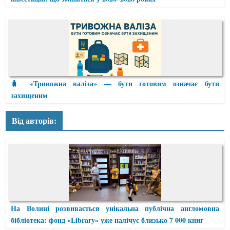
створюється особиста сторінка, посиланням на яку можна
ділитися в соціальних мережах. Крім того, кожен автор
має виключно особисте право дозволити чи заборонити
коментарі у його дописах.
Тож КовельPost запрошує до співпраці! Пишіть,
спілкуйтеся, діліться враженнями, робіть посилання у
соцмережах.
🧳 «Тривожна валіза» — бути готовим означає бути
захищеним
Від авторів:
На Волині розвивається унікальна публічна англомовна
бібліотека: фонд «Library» уже налічує близько 7 000 книг