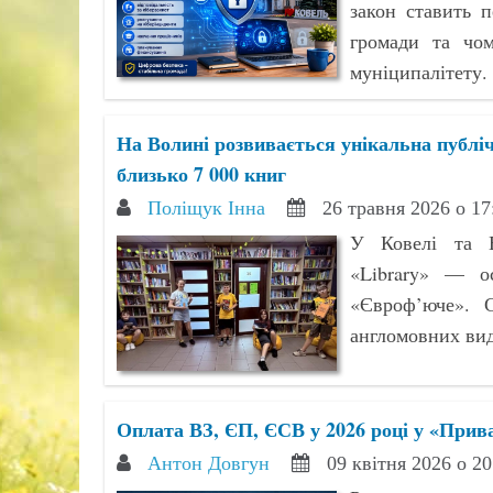
закон ставить 
громади та чо
муніципалітету.
На Волині розвивається унікальна публіч
близько 7 000 книг
Поліщук Інна
26 травня 2026 о 1
У Ковелі та В
«Library» — ос
«Євроф’юче». 
англомовних вида
Оплата ВЗ, ЄП, ЄСВ у 2026 році у «Прива
Антон Довгун
09 квітня 2026 о 2