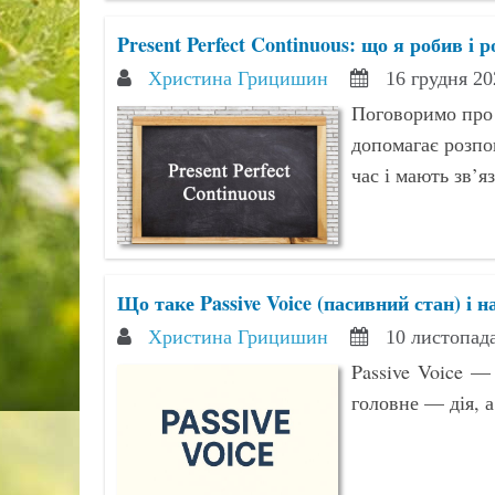
Present Perfect Continuous: що я робив і 
Христина Грицишин
16 грудня 20
Поговоримо про P
допомагає розпо
час і мають зв’я
Що таке Passive Voice (пасивний стан) і н
Христина Грицишин
10 листопада
Passive Voice —
головне — дія, а