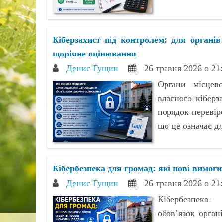
Кіберзахист під контролем: для органі
щорічне оцінювання
Денис Гущин
26 травня 2026 о 21
Органи місцев
власного кібер
порядок перевір
що це означає дл
Кібербезпека для громад: які нові вимог
Денис Гущин
26 травня 2026 о 21
Кібербезпека —
обов’язок орган