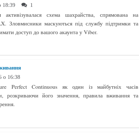
о 18:39
1
м активізувалася схема шахрайства, спрямована на
LX. Зловмисники маскуються під службу підтримки та
имати доступ до вашого акаунта у Viber.
вживання
6 о 16:38
re Perfect Continuous як один із майбутніх часів
ви, розкриваючи його значення, правила вживання та
рення.