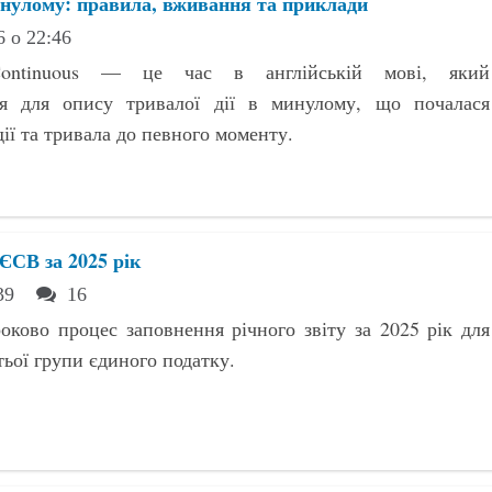
 минулому: правила, вживання та приклади
6 о 22:46
 Continuous — це час в англійській мові, який
ся для опису тривалої дії в минулому, що почалася
ії та тривала до певного моменту.
ЄСВ за 2025 рік
:39
16
оково процес заповнення річного звіту за 2025 рік для
тьої групи єдиного податку.