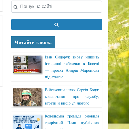
Читайте також:
Іван Сидорук знову нищить
історичні таблички в Ковелі
— проєкт Андрія Миронюка
під атакою
Військовий шлях Сергія Боця:
ковельчанин про службу,
втрати й вибір 24 лютого
Ковельська громада оновила
трирічний План публічних