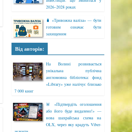
інвестицій: що зміниться у
2026–2028 роках
🧳 «Тривожна валіза» — бути
готовим означає бути
захищеним
Від авторів:
На Волині розвивається
унікальна публічна
англомовна бібліотека: фонд
«Library» уже налічує близько
7 000 книг
🚨 «Підтвердіть оголошення
або його буде видалено!» —
нова шахрайська схема на
OLX, через яку крадуть Viber-
акаунти