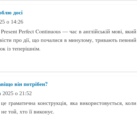
роблю досі
25 о 14:26
resent Perfect Continuous — час в англійській мові, який
вісти про дії, що почалися в минулому, тривають певний
зок із теперішнім.
авіщо він потрібен?
 2025 о 21:52
 це граматична конструкція, яка використовується, коли
 не той, хто її виконує.