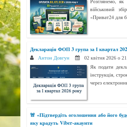
Розглянемо, як
військовий зб
«Приват24 для бі
Декларація ФОП 3 група за І квартал 202
Антон Довгун
02 квітня 2026 о 2
Як подати декл
інструкція, стро
через електронн
🚨 «Підтвердіть оголошення або його бу
яку крадуть Viber-акаунти