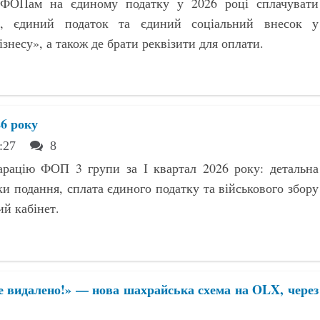
 ФОПам на єдиному податку у 2026 році сплачувати
ір, єдиний податок та єдиний соціальний внесок у
знесу», а також де брати реквізити для оплати.
6 року
1:27
8
арацію ФОП 3 групи за І квартал 2026 року: детальна
ки подання, сплата єдиного податку та військового збору
ий кабінет.
де видалено!» — нова шахрайська схема на OLX, через