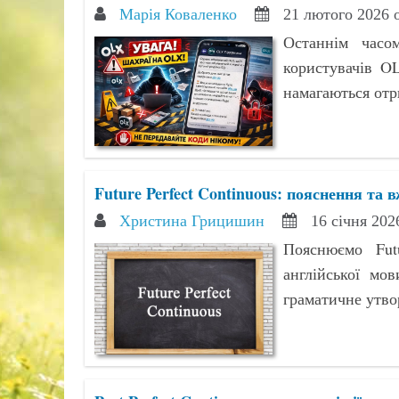
Марія Коваленко
21 лютого 2026 
Останнім часо
користувачів O
намагаються отр
Future Perfect Continuous: пояснення та 
Христина Грицишин
16 січня 202
Пояснюємо Futu
англійської мо
граматичне утво