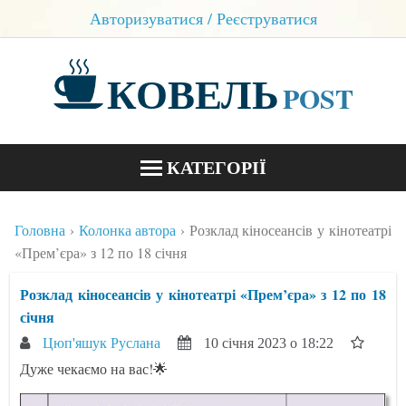
Авторизуватися / Реєструватися
КОВЕЛЬ
POST
КАТЕГОРІЇ
НОВИНИ
Головна
Колонка автора
Розклад кіносеансів у кінотеатрі
БЛОГИ
«Прем’єра» з 12 по 18 січня
КОНТАКТИ
Розклад кіносеансів у кінотеатрі «Прем’єра» з 12 по 18
січня
Цюп'яшук Руслана
10 січня 2023 о 18:22
Дуже чекаємо на вас!🌟