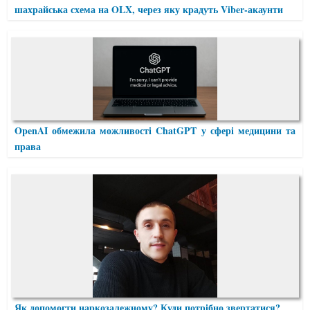
шахрайська схема на OLX, через яку крадуть Viber-акаунти
OpenAI обмежила можливості ChatGPT у сфері медицини та
права
Як допомогти наркозалежному? Куди потрібно звертатися?