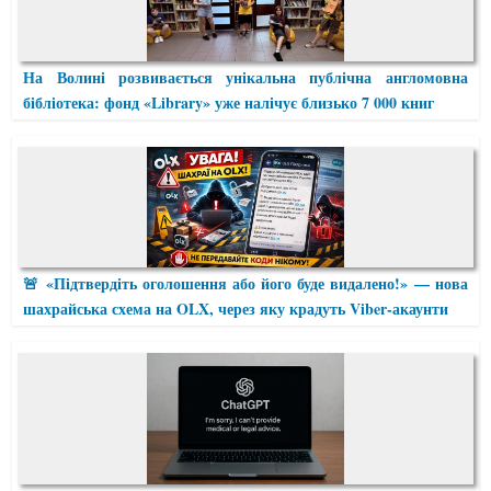
На Волині розвивається унікальна публічна англомовна
бібліотека: фонд «Library» уже налічує близько 7 000 книг
🚨 «Підтвердіть оголошення або його буде видалено!» — нова
шахрайська схема на OLX, через яку крадуть Viber-акаунти