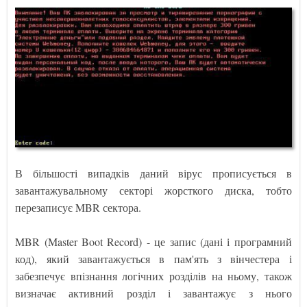
В більшості випадків даний вірус прописується в
завантажувальному секторі жорсткого диска, тобто
перезаписує MBR сектора.
MBR (Master Boot Record) - це запис (дані і програмний
код), який завантажується в пам'ять з вінчестера і
забезпечує впізнання логічних розділів на ньому, також
визначає активний розділ і завантажує з нього