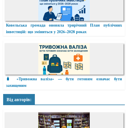
Ковельська громада оновила трирічний План публічних
інвестицій: що зміниться у 2026–2028 роках
🧳 «Тривожна валіза» — бути готовим означає бути
захищеним
Від авторів: