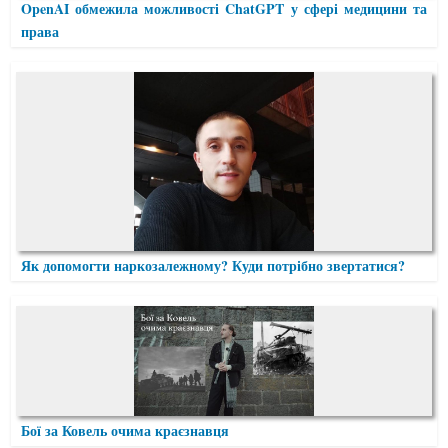
OpenAI обмежила можливості ChatGPT у сфері медицини та
права
Як допомогти наркозалежному? Куди потрібно звертатися?
Бої за Ковель очима краєзнавця