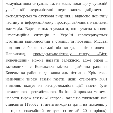
комунікативна ситуація. Та, на жаль, поки що у сучасній
українській журналістиці переважають дайджестові,
експедиторські та службові видання. І відносно незначну
частину в інформаційному просторі займають незалежні
мас-медіа. Варто також зауважити, що сучасна масово-
інформаційна ситуація в Україні характеризується
істотними відмінностями в столиці та провінції. Місцеві
видання є більш залежні від влади, а ніж столичні.
Наприклад,
громадсько-політичну газету «Вісті
Ковельщини»
можна назвати залежною, адже серед її
засновників є Ковельська міська і районна рада та
Ковельська районна державна адміністрація. Крім того,
незначний тираж газети газети, який становить 5001
видання, вказує на неспроможність цієї газети бути
незалежною і рентабельною. Як інший приклад можемо
навести тираж газети
«Експрес»
, загально тижневий якої
становить 1170027, і газета виходить тричі на тиждень: у
вівторок (звичайний випуск (зазвичай 20 сторінок),