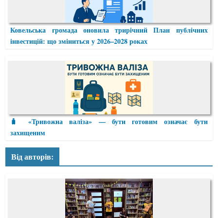
Ковельська громада оновила трирічний План публічних
інвестицій: що зміниться у 2026–2028 роках
🧳 «Тривожна валіза» — бути готовим означає бути
захищеним
Від авторів: