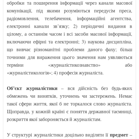
обробки та поширення інформації через канали масової
комунікації, під якими розуміються передусім преса,
радіомовлення, телебачення, інформаційні агентства,
електронні канали зв’язку; 2) періодичні видання в
цілому, а останнім часом і всі засоби масової інформації,
включаючи ефірні та електронні; 3) наукова дисципліна,
що вивчає різноманітні проблеми даного фаху; більш
точними для вираження цього значення нам уявляються
терміни «журналістикознавство» або
«журналістикологія»; 4) професія журналіста.
Об’єкт журналістики
– вся дійсність без будь-яких
обмежень чи винятків, уточнень чи застережень. Немає
такої сфери життя, якої б не торкалося слово журналіста.
Щоправда, у кожній країні є поняття державної таємниці,
розкриття якої забороняється й журналістам.
предмет
У структурі журналістики доцільно виділяти її
–