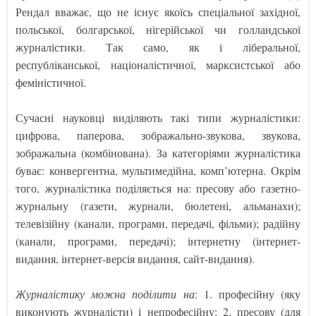
Рендал вважає, що не існує якоїсь спеціальної західної,
польської, болгарської, нігерійської чи голландської
журналістики. Так само, як і ліберальної,
республіканської, націоналістичної, марксистської або
феміністичної.
Сучасні науковці виділяють такі типи журналістики:
цифрова, паперова, зображально-звукова, звукова,
зображальна (комбінована). За категоріями журналістика
буває: конвергентна, мультимедійна, комп’ютерна. Окрім
того, журналістика поділяється на: пресову або газетно-
журнальну (газети, журнали, бюлетені, альманахи);
телевізійну (канали, програми, передачі, фільми); радійну
(канали, програми, передачі); інтернетну (інтернет-
видання, інтернет-версія видання, сайт-видання).
Журналістику можна поділити на
: 1. професійну (яку
виконують журналісти) і непрофесійну; 2. пресову (для