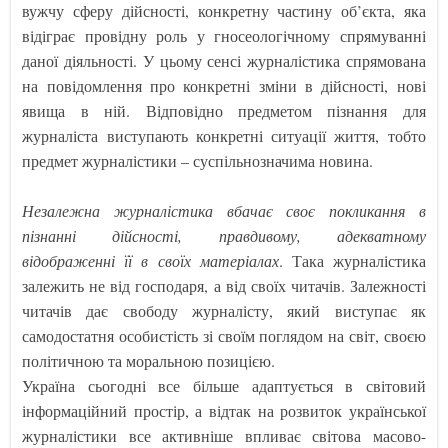
вужчу сферу дійсності, конкретну частину об’єкта, яка
відіграє провідну роль у гносеологічному спрямуванні
даної діяльності. У цьому сенсі журналістика спрямована
на повідомлення про конкретні зміни в дійсності, нові
явища в ній. Відповідно предметом пізнання для
журналіста виступають конкретні ситуації життя, тобто
предмет журналістики – суспільнозначима новина.
Незалежна журналістика вбачає своє покликання в
пізнанні дійсності, правдивому, адекватному
відображенні її в своїх матеріалах
. Така журналістика
залежить не від господаря, а від своїх читачів. Залежності
читачів дає свободу журналісту, який виступає як
самодостатня особистість зі своїм поглядом на світ, своєю
політичною та моральною позицією.
Україна сьогодні все більше адаптується в світовий
інформаційний простір, а відтак на розвиток української
журналістики все активніше впливає світова масово-