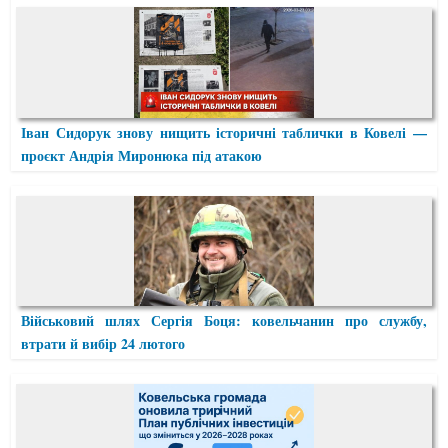
Іван Сидорук знову нищить історичні таблички в Ковелі —
проєкт Андрія Миронюка під атакою
Військовий шлях Сергія Боця: ковельчанин про службу,
втрати й вибір 24 лютого