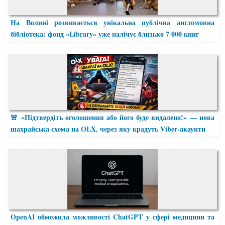
На Волині розвивається унікальна публічна англомовна
бібліотека: фонд «Library» уже налічує близько 7 000 книг
🚨 «Підтвердіть оголошення або його буде видалено!» — нова
шахрайська схема на OLX, через яку крадуть Viber-акаунти
OpenAI обмежила можливості ChatGPT у сфері медицини та