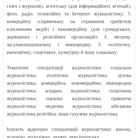
газет і журналів), агентську (для інформаційних агенцій),
фото, радіо, телевізійну та Інтернет журналістику; 3.
комерційну (спрямовану на отримання прибутків
власниками медій) і некомерційну (для громадських,
державних і релігійних організацій); 4. місцеву,
загальнонаціональну і міжнародну; 5. політичну,
економічну, спортивну, культурну й іншу соціальну.
Тематичні спеціалізації журналістики: соціальна
журналістика; політична журналістика; ділова
журналістика; комерційна; некомерційна; міжнародна
журналістика; аграрна журналістика; спортивна
журналістика; наукова журналістика; правнича
журналістика; медична журналістика; військова
журналістика релігійна; інша галузева журналістика.
Існують аудиторні спеціалізації журналістики: жіноча,
чоловіча, молодіжна, дитяча, пенсіонерська.