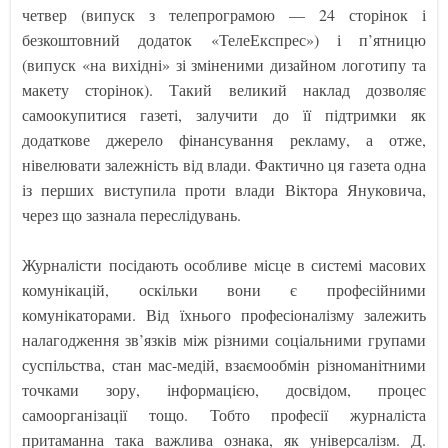
четвер (випуск з телепрограмою — 24 сторінок і
безкоштовний додаток «ТелеЕкспрес») і п’ятницю
(випуск «на вихідні» зі зміненими дизайном логотипу та
макету сторінок). Такий великий наклад дозволяє
самоокупитися газеті, залучити до її підтримки як
додаткове джерело фінансування рекламу, а отже,
нівелювати залежність від влади. Фактично ця газета одна
із перших виступила проти влади Віктора Януковича,
через що зазнала переслідувань.
Журналісти посідають особливе місце в системі масових
комунікацій, оскільки вони є професійними
комунікаторами. Від їхнього професіоналізму залежить
налагодження зв’язків між різними соціальними групами
суспільства, стан мас-медій, взаємообмін різноманітними
точками зору, інформацією, досвідом, процес
самоорганізації тощо. Тобто професії журналіста
притаманна така важлива ознака, як універсалізм. Д.