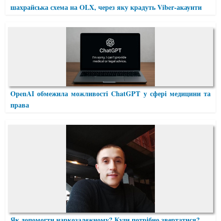
шахрайська схема на OLX, через яку крадуть Viber-акаунти
OpenAI обмежила можливості ChatGPT у сфері медицини та
права
Як допомогти наркозалежному? Куди потрібно звертатися?