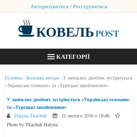
Авторизуватися / Реєструватися
КОВЕЛЬ
POST
КАТЕГОРІЇ
НОВИНИ
Головна
Колонка автора
У запеклих двобоях зустрінуться
БЛОГИ
«Українські отамани» та «Турецькі завойовники»
КОНТАКТИ
У запеклих двобоях зустрінуться «Українські отамани»
та «Турецькі завойовники»
Halyna Tkachuk
11 лютого 2016 о 18:46
Photo by Tkachuk Halyna