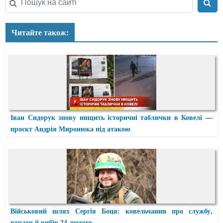
Читайте також:
Іван Сидорук знову нищить історичні таблички в Ковелі —
проєкт Андрія Миронюка під атакою
Військовий шлях Сергія Боця: ковельчанин про службу,
втрати й вибір 24 лютого