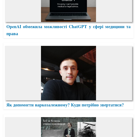
OpenAI обмежила можливості ChatGPT у сфері медицини та
права
Як допомогти наркозалежному? Куди потрібно звертатися?