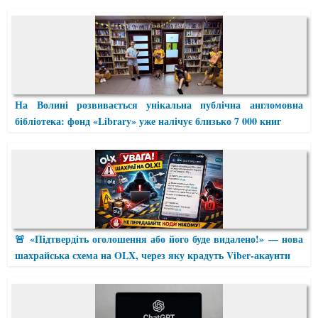
На Волині розвивається унікальна публічна англомовна
бібліотека: фонд «Library» уже налічує близько 7 000 книг
🚨 «Підтвердіть оголошення або його буде видалено!» — нова
шахрайська схема на OLX, через яку крадуть Viber-акаунти