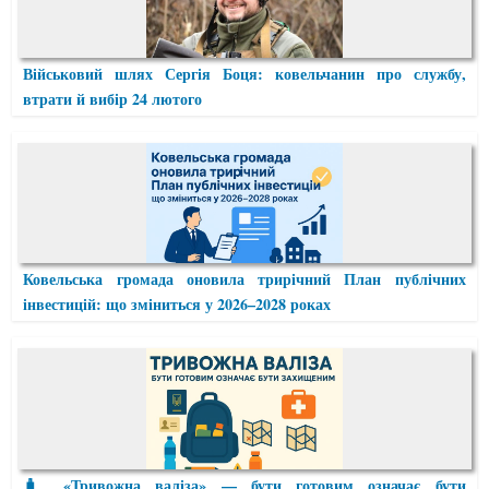
Військовий шлях Сергія Боця: ковельчанин про службу,
втрати й вибір 24 лютого
Ковельська громада оновила трирічний План публічних
інвестицій: що зміниться у 2026–2028 роках
🧳 «Тривожна валіза» — бути готовим означає бути