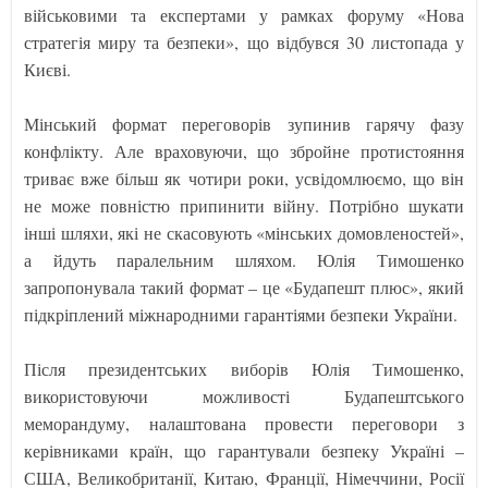
військовими та експертами у рамках форуму «Нова
стратегія миру та безпеки», що відбувся 30 листопада у
Києві.
Мінський формат переговорів зупинив гарячу фазу
конфлікту. Але враховуючи, що збройне протистояння
триває вже більш як чотири роки, усвідомлюємо, що він
не може повністю припинити війну. Потрібно шукати
інші шляхи, які не скасовують «мінських домовленостей»,
а йдуть паралельним шляхом. Юлія Тимошенко
запропонувала такий формат – це «Будапешт плюс», який
підкріплений міжнародними гарантіями безпеки України.
Після президентських виборів Юлія Тимошенко,
використовуючи можливості Будапештського
меморандуму, налаштована провести переговори з
керівниками країн, що гарантували безпеку Україні –
США, Великобританії, Китаю, Франції, Німеччини, Росії