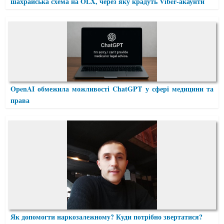
шахрайська схема на OLX, через яку крадуть Viber-акаунти
OpenAI обмежила можливості ChatGPT у сфері медицини та
права
Як допомогти наркозалежному? Куди потрібно звертатися?