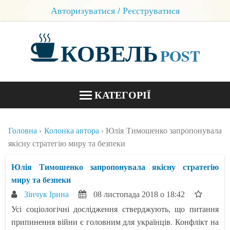
Авторизуватися / Реєструватися
КОВЕЛЬ
POST
КАТЕГОРІЇ
НОВИНИ
Головна
Колонка автора
Юлія Тимошенко запропонувала
БЛОГИ
якісну стратегію миру та безпеки
КОНТАКТИ
Юлія Тимошенко запропонувала якісну стратегію
миру та безпеки
Зінчук Ірина
08 листопада 2018 о 18:42
Усі соціологічні дослідження стверджують, що питання
припинення війни є головним для українців. Конфлікт на