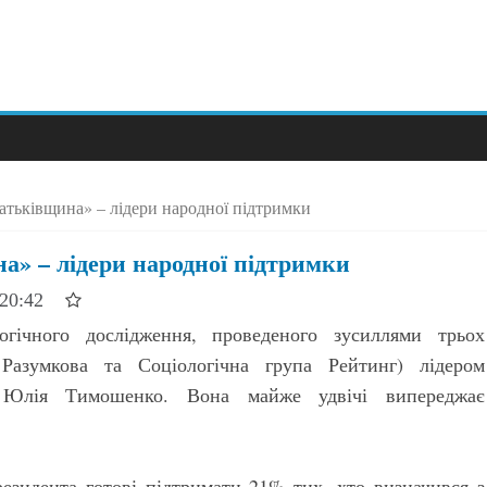
тьківщина» – лідери народної підтримки
» – лідери народної підтримки
 20:42
логічного дослідження, проведеного зусиллями трьох
Разумкова та Соціологічна група Рейтинг) лідером
я Юлія Тимошенко. Вона майже удвічі випереджає
зидента готові підтримати 21% тих, хто визначився з