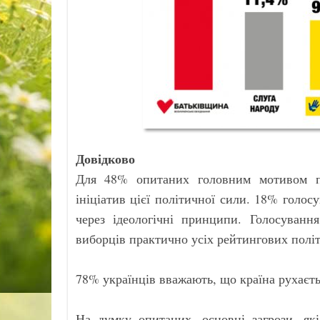
Довідково
Для 48% опитаних головним мотивом пр
ініціатив цієї політичної сили. 18% голосу
через ідеологічні принципи. Голосування
виборців практично усіх рейтингових полі
78% українців вважають, що країна рухаєт
На думку опитаних, основні загрози, як