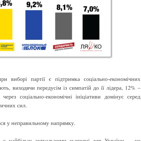
и виборі партії є підтримка соціально-економічних
ють, виходячи передусім із симпатій до її лідера, 12% –
 через соціально-економічні ініціативи домінує серед
тичних сил.
ься у неправильному напрямку.
і є найбільш актуальними сьогодні для України, – це