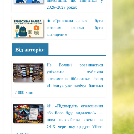
інвестицій: що зміниться у
2026–2028 роках
🧳 «Тривожна валіза» — бути
готовим означає бути
захищеним
Від авторів:
На Волині розвивається
унікальна публічна
англомовна бібліотека: фонд
«Library» уже налічує близько
7 000 книг
🚨 «Підтвердіть оголошення
або його буде видалено!» —
нова шахрайська схема на
OLX, через яку крадуть Viber-
акаунти