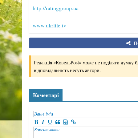
http://ratinggroup.ua
www.ukrlife.tv
По
Редакція «КовельPost» може не поділяти думку бло
відповідальність несуть автори.
Коментарі