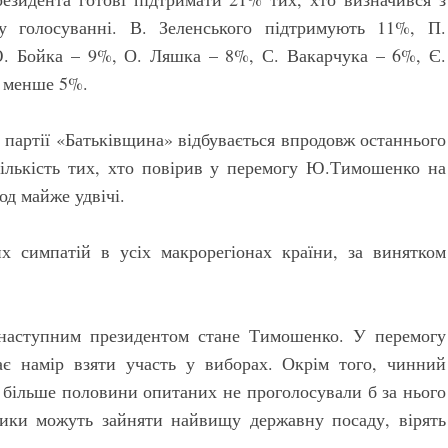
у голосуванні. В. Зеленського підтримують 11%, П.
. Бойка – 9%, О. Ляшка – 8%, С. Вакарчука – 6%, Є.
– менше 5%.
 партії «Батьківщина» відбувається впродовж останнього
кількість тих, хто повірив у перемогу Ю.Тимошенко на
од майже удвічі.
 симпатій в усіх макрорегіонах країни, за винятком
 наступним президентом стане Тимошенко. У перемогу
є намір взяти участь у виборах. Окрім того, чинний
 більше половини опитаних не проголосували б за нього
тики можуть зайняти найвищу державну посаду, вірять