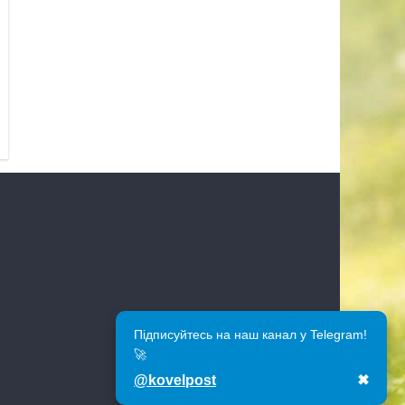
Підписуйтесь на наш канал у Telegram!
🚀
@kovelpost
✖