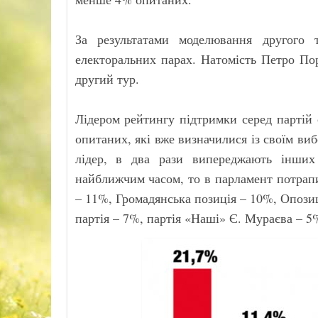
За результатами моделювання другого
електоральних парах. Натомість Петро По
другий тур.
Лідером рейтингу підтримки серед партій 
опитаних, які вже визначилися із своїм виб
лідер, в два рази випереджають інших
найближчим часом, то в парламент потрапи
– 11%, Громадянська позиція – 10%, Опози
партія – 7%, партія «Наші» Є. Мураєва – 5