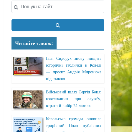
Читайте також:
Іван Сидорук знову нищить
історичні таблички в Ковелі
— проєкт Андрія Миронюка
під атакою
Військовий шлях Сергія Боця:
ковельчанин про службу,
втрати й вибір 24 лютого
Ковельська громада оновила
трирічний План публічних