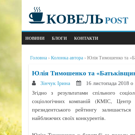
КОВЕЛЬ
POST
НОВИНИ
БЛОГИ
КОНТАКТИ
Головна
Колонка автора
Юлія Тимошенко та «Ба
Юлія Тимошенко та «Батьківщина
Зінчук Ірина
16 листопада 2018 о
Згідно з результатами спільного соціо
соціологічних компаній (КМІС, Центр 
президентського рейтингу залишаєтьс
найближчих своїх конкурентів.
Юлію Тимошенко у боротьбі за посаду пре