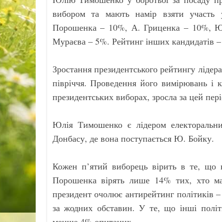
вибором та мають намір взяти участь 
Порошенка – 10%, А. Гриценка – 10%, Ю
Мураєва – 5%. Рейтинг інших кандидатів 
Зростання президентського рейтингу лідера
півріччя. Проведення його вимірювань і 
президентських виборах, зросла за цей пері
Юлія Тимошенко є лідером електоральних
Донбасу, де вона поступається Ю. Бойку.
Кожен п’ятий виборець вірить в те, що
Порошенка вірять лише 14% тих, хто ма
президент очолює антирейтинг політиків –
за жодних обставин. У те, що інші полі
менше 4% опитаних.