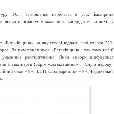
 туру Юлія Тимошенко перемагає в усіх ймовірних
рошенко програє усім можливим кандидатам на вихід у
є «Батьківщина», за яку готові віддати свої голоси 22%
ором. За цим показником «Батьківщина», так само як і її
 учасників рейтингування. Якби вибори відбувалися
ли б такі партії (окрім «Батьківщини»): «Слуга народу»
ційний блок – 9%, БПП «Солідарність» – 8%, Радикальна
%.