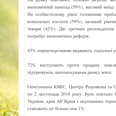
економічний занепад (59%), масовий виїзд 
На особистісному рівні головними проб
комунальні послуги (59%), низький рівен
товари (42%). Дві третини респондентів 
потребує економічних реформ.
43% першочерговими вважають соціальні р
72% виступають проти продажу земель
підтримують започаткування ринку землі.
Опитування КМІС, Центру Разумкова та Со
по 2 листопада 2018 року. Було опитано 1
України, крім АР Крим і окупованих терит
становить не більше ніж 1%.