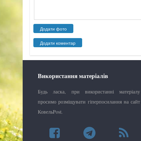
Використання матеріалів
Будь ласка, при використанні матеріалу
просимо розміщувати гіперпосилання на сайт
КовельPost.