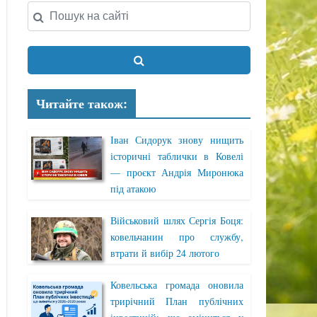
Читайте також:
Іван Сидорук знову нищить
історичні таблички в Ковелі
— проєкт Андрія Миронюка
під атакою
Військовий шлях Сергія Боця:
ковельчанин про службу,
втрати й вибір 24 лютого
Ковельська громада оновила
трирічний План публічних