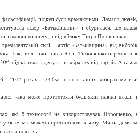
и фальсифікації, підкуп були вражаючими. Ламали людей,
статувала лідер «Батьківщини» і обурилася, що влада
не самовисуненням, а від «Блоку Петра Порошенка».
 президентській силі. Партія «Батьківщина» від виборів
мку. Так, політична сила Юлії Тимошенко перемогла в
30% від кількості депутатів, обраних від партій. А також
.
6 – 2017 роках – 28,6%, а на останніх виборах ми вже
ою, «яка може протистояти будь-якій навалі влади і
ах, які б технології не використовував Порошенко, з
к у мене, ми можемо протистояти всьому. Ми не дамо їм
олосила політик.