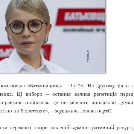
ом посіла «Батьківщина» – 35,7%. На другому місці з
енка. Ці вибори – остання велика репетиція перед
справжня соціологія, де не міряють випадково думки
етно по бюлетенях», – зауважила Голова партії.
сягти перемоги попри шалений адміністративний ресурс,