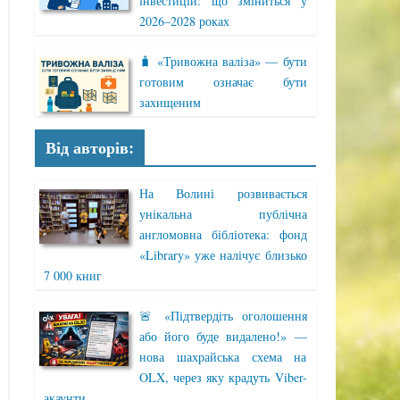
інвестицій: що зміниться у
2026–2028 роках
🧳 «Тривожна валіза» — бути
готовим означає бути
захищеним
Від авторів:
На Волині розвивається
унікальна публічна
англомовна бібліотека: фонд
«Library» уже налічує близько
7 000 книг
🚨 «Підтвердіть оголошення
або його буде видалено!» —
нова шахрайська схема на
OLX, через яку крадуть Viber-
акаунти