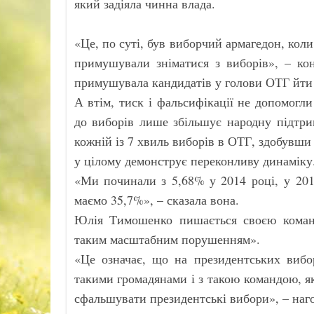
який задіяла чинна влада.
«Це, по суті, був виборчий армагедон, кол
примушували зніматися з виборів», – кон
примушувала кандидатів у голови ОТГ йти 
А втім, тиск і фальсифікації не допомогли
до виборів лише збільшує народну підтри
кожній із 7 хвиль виборів в ОТГ, здобувши 
у цілому демонструє переконливу динаміку
«Ми починали з 5,68% у 2014 році, у 201
маємо 35,7%», – сказала вона.
Юлія Тимошенко пишається своєю команд
таким масштабним порушенням».
«Це означає, що на президентських вибор
такими громадянами і з такою командою, я
сфальшувати президентські вибори», – наг