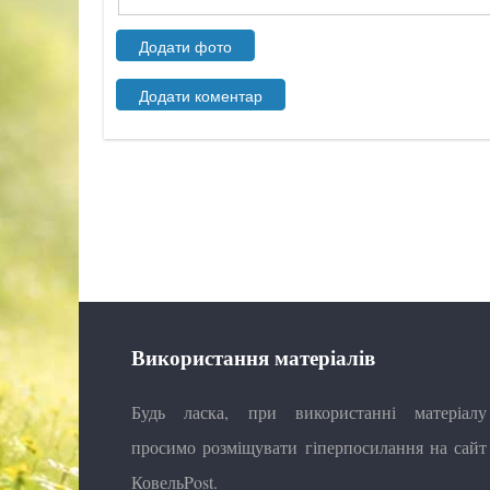
Використання матеріалів
Будь ласка, при використанні матеріалу
просимо розміщувати гіперпосилання на сайт
КовельPost.