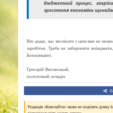
бюджетний процес, закріп
зростання економіки щонаймен
Він додає, що зволікати з цим вже не можн
заробітки. Треба не забороняти виїжджат
Батьківщині.
Григорій Виговський,
політичний оглядач
По
Редакція «КовельPost» може не поділяти думку бло
відповідальність несуть автори.