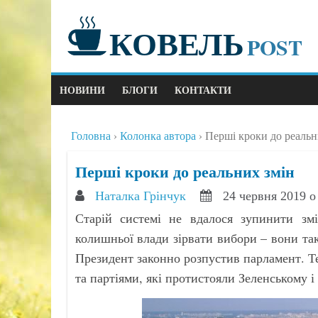
КОВЕЛЬ
POST
НОВИНИ
БЛОГИ
КОНТАКТИ
Головна
Колонка автора
Перші кроки до реальн
Перші кроки до реальних змін
Наталка Грінчук
24 червня 2019 о
Старій системі не вдалося зупинити зм
колишньої влади зірвати вибори – вони та
Президент законно розпустив парламент. Т
та партіями, які протистояли Зеленському і