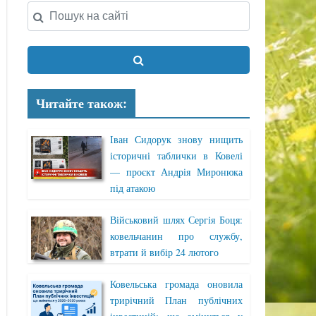
Читайте також:
Іван Сидорук знову нищить
історичні таблички в Ковелі
— проєкт Андрія Миронюка
під атакою
Військовий шлях Сергія Боця:
ковельчанин про службу,
втрати й вибір 24 лютого
Ковельська громада оновила
трирічний План публічних