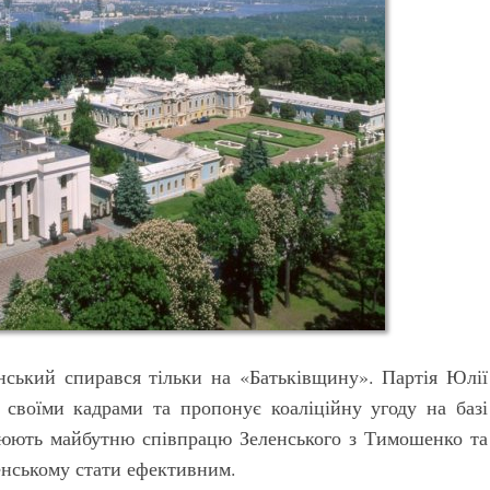
ський спирався тільки на «Батьківщину». Партія Юлії
своїми кадрами та пропонує коаліційну угоду на базі
нюють майбутню співпрацю Зеленського з Тимошенко та
енському стати ефективним.