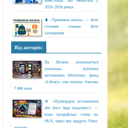
інвестицій: що зміниться у
2026–2028 роках
🧳 «Тривожна валіза» — бути
готовим означає бути
захищеним
Від авторів:
На Волині розвивається
унікальна публічна
англомовна бібліотека: фонд
«Library» уже налічує близько
7 000 книг
🚨 «Підтвердіть оголошення
або його буде видалено!» —
нова шахрайська схема на
OLX, через яку крадуть Viber-
акаунти