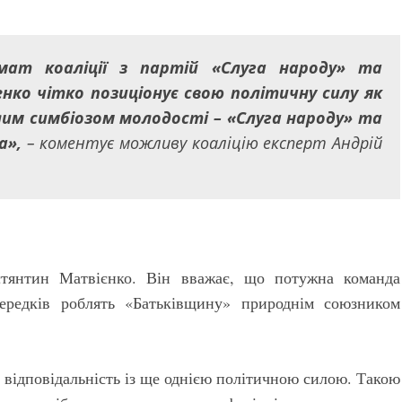
мат коаліції з партій «Слуга народу» та
ко чітко позиціонує свою політичну силу як
алим симбіозом молодості – «Слуга народу» та
а»,
– коментує можливу коаліцію експерт Андрій
стянтин Матвієнко. Він вважає, що потужна команда
середків роблять «Батьківщину» природнім союзником
 відповідальність із ще однією політичною силою. Такою