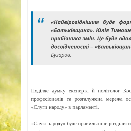
«Найвірогіднішим буде фор
«Батьківщина». Юлія Тимошен
прибічника змін. Це буде вд
досвідченості – «Батьківщин
Бузаров.
Поділяє думку експерта й політолог Ко
професіоналів та розгалужена мережа о
«Слуги народу» в парламенті.
«Слузі народу» буде правильніше розділити