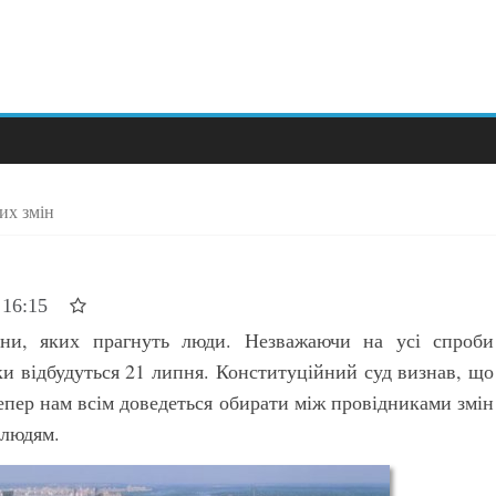
их змін
 16:15
іни, яких прагнуть люди. Незважаючи на усі спроби
ки відбудуться 21 липня. Конституційний суд визнав, що
епер нам всім доведеться обирати між провідниками змін
 людям.