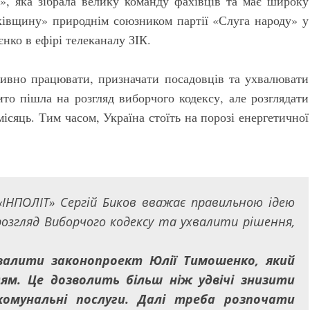
, яка зібрала велику команду фахівців та має широку
ьківщину» природнім союзником партії «Слуга народу» у
нко в ефірі телеканалу ЗІК.
ивно працювати, призначати посадовців та ухвалювати
то пішла на розгляд виборчого кодексу, але розглядати
сяць. Тим часом, Україна стоїть на порозі енергетичної
ІНПОЛІТ» Сергій Биков вважає правильною ідею
озгляд Виборчого кодексу та ухвалити рішення,
валити законопроект Юлії Тимошенко, який
дям. Це дозволить більш ніж удвічі знизити
омунальні послуги. Далі треба розпочати