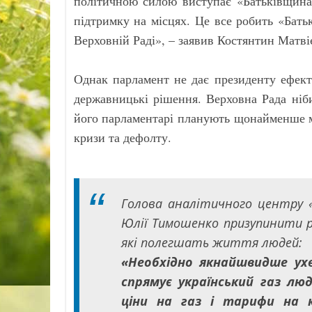
політичною силою виступає «Батьківщина»
підтримку на місцях. Це все робить «Бат
Верховній Раді», – заявив Костянтин Матвіє
Однак парламент не дає президенту ефект
державницькі рішення. Верховна Рада ніби
його парламентарі планують щонайменше мі
кризи та дефолту.
Голова аналітичного центру «
Юлії Тимошенко призупинити р
які полегшать життя людей:
«Необхідно якнайшвидше ух
спрямує український газ лю
ціни на газ і тарифи на к