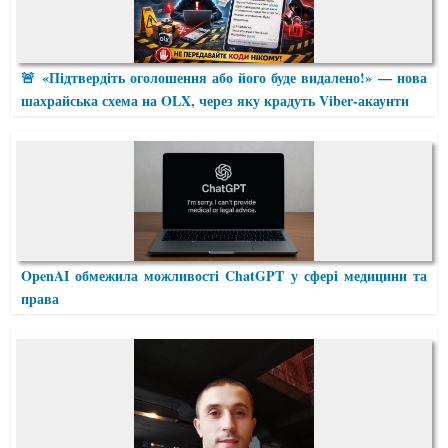
🚨 «Підтвердіть оголошення або його буде видалено!» — нова
шахрайська схема на OLX, через яку крадуть Viber-акаунти
OpenAI обмежила можливості ChatGPT у сфері медицини та
права