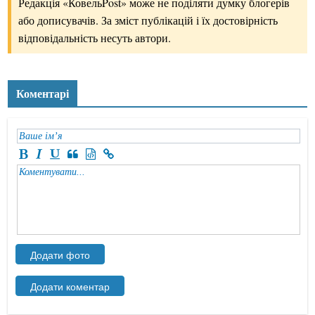
Редакція «КовельPost» може не поділяти думку блогерів
або дописувачів. За зміст публікацій і їх достовірність
відповідальність несуть автори.
Коментарі