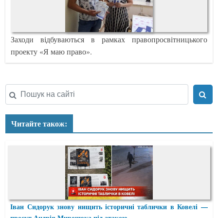
Заходи відбуваються в рамках правопросвітницького
проекту «Я маю право».
Читайте також:
Іван Сидорук знову нищить історичні таблички в Ковелі —
проєкт Андрія Миронюка під атакою