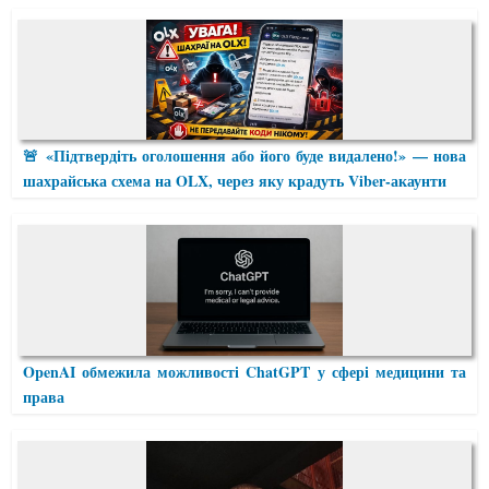
🚨 «Підтвердіть оголошення або його буде видалено!» — нова
шахрайська схема на OLX, через яку крадуть Viber-акаунти
OpenAI обмежила можливості ChatGPT у сфері медицини та
права