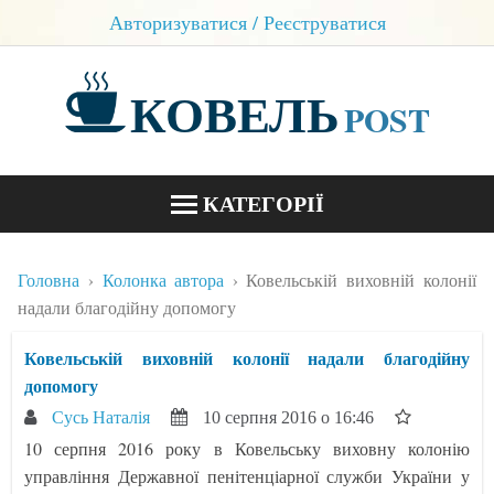
Авторизуватися / Реєструватися
КОВЕЛЬ
POST
КАТЕГОРІЇ
НОВИНИ
Головна
Колонка автора
Ковельській виховній колонії
БЛОГИ
надали благодійну допомогу
КОНТАКТИ
Ковельській виховній колонії надали благодійну
допомогу
Сусь Наталія
10 серпня 2016 о 16:46
10 серпня 2016 року в Ковельську виховну колонію
управління Державної пенітенціарної служби України у