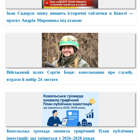
Іван Сидорук знову нищить історичні таблички в Ковелі —
проєкт Андрія Миронюка під атакою
Військовий шлях Сергія Боця: ковельчанин про службу,
втрати й вибір 24 лютого
Ковельська громада оновила трирічний План публічних
інвестицій: що зміниться у 2026–2028 роках