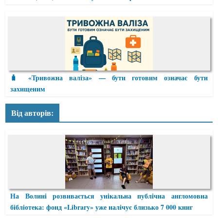
🧳 «Тривожна валіза» — бути готовим означає бути
захищеним
Від авторів:
На Волині розвивається унікальна публічна англомовна
бібліотека: фонд «Library» уже налічує близько 7 000 книг