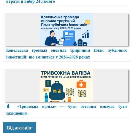
втрати й вибір 24 лютого
Ковельська громада оновила трирічний План публічних
інвестицій: що зміниться у 2026–2028 роках
🧳 «Тривожна валіза» — бути готовим означає бути
захищеним
Від авторів: