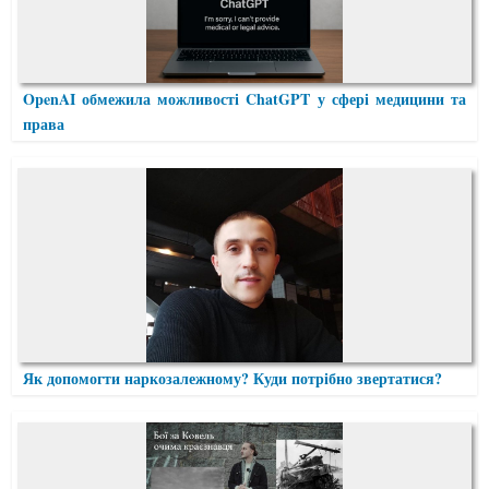
OpenAI обмежила можливості ChatGPT у сфері медицини та
права
Як допомогти наркозалежному? Куди потрібно звертатися?