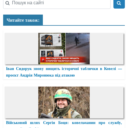
Читайте також:
Іван Сидорук знову нищить історичні таблички в Ковелі —
проєкт Андрія Миронюка під атакою
Військовий шлях Сергія Боця: ковельчанин про службу,