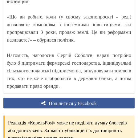
іноземцям.
«Що ви робите, коли (у своєму законопроєкті – ред.)
дозволяєте компаніям з іноземними інвестиціями, які
пропрацювали 3 роки, продаж землі. Це ви реформами
називаєте?» – обурився політик.
Натомість, наголосив Сергій Соболєв, наразі потрібно
було б підтримати фермерські господарства, індивідуальні
сільськогосподарські підприємства, викуповувати землю в
тих, хто не хоче її обробляти в державні банки, а потім
продавати право оренди.
Поділитися у Facebook
Редакція «КовельPost» може не поділяти думку блогерів
або дописувачів. За зміст публікацій і їх достовірність
відповідальність несуть автори.