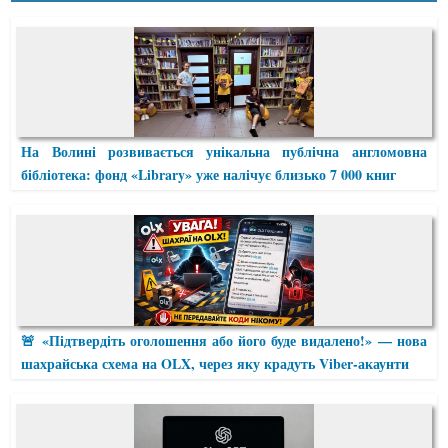
На Волині розвивається унікальна публічна англомовна
бібліотека: фонд «Library» уже налічує близько 7 000 книг
🚨 «Підтвердіть оголошення або його буде видалено!» — нова
шахрайська схема на OLX, через яку крадуть Viber-акаунти