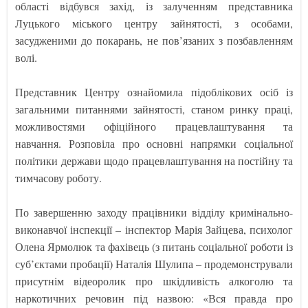
області відбувся захід, із залученням представника
Луцького міського центру зайнятості, з особами,
засудженими до покарань, не пов’язаних з позбавленням
волі.
Представник Центру ознайомила підоблікових осіб із
загальними питаннями зайнятості, станом ринку праці,
можливостями офіційного працевлаштування та
навчання. Розповіла про основні напрямки соціальної
політики держави щодо працевлаштування на постійну та
тимчасову роботу.
По завершенню заходу працівники відділу кримінально-
виконавчої інспекції – інспектор Марія Зайцева, психолог
Олена Ярмолюк та фахівець (з питань соціальної роботи із
суб’єктами пробації) Наталія Шулипа – продемонстрували
присутнім відеоролик про шкідливість алкоголю та
наркотичних речовин під назвою: «Вся правда про