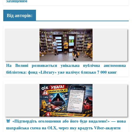
захищеним
Від авторів:
На Волині розвивається унікальна публічна англомовна
бібліотека: фонд «Library» уже налічує близько 7 000 книг
🚨 «Підтвердіть оголошення або його буде видалено!» — нова
шахрайська схема на OLX, через яку крадуть Viber-акаунти