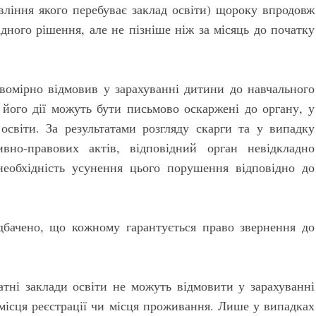
авління якого перебуває заклад освіти) щороку впродовж
дного рішення, але не пізніше ніж за місяць до початку
вомірно відмовив у зарахуванні дитини до навчального
 його дії можуть бути письмово оскаржені до органу, у
 освіти. За результатами розгляду скарги та у випадку
вно-правових актів, відповідний орган невідкладно
необхідність усунення цього порушення відповідно до
дбачено, що кожному гарантується право звернення до
атні заклади освіти не можуть відмовити у зарахуванні
 місця реєстрації чи місця проживання. Лише у випадках