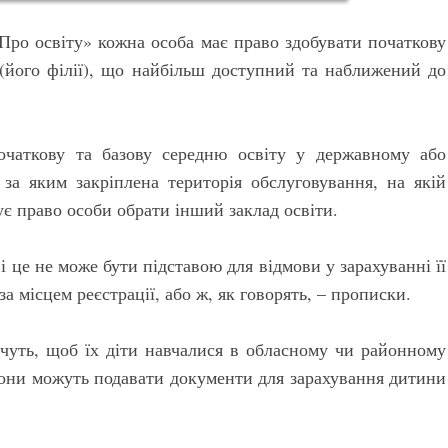
«Про освіту» кожна особа має право здобувати початкову
и (його філії), що найбільш доступний та наближений до
очаткову та базову середню освіту у державному або
, за яким закріплена територія обслуговування, на якій
ує право особи обрати інший заклад освіти.
 це не може бути підставою для відмови у зарахуванні її
за місцем реєстрації, або ж, як говорять, – прописки.
очуть, щоб їх діти навчалися в обласному чи районному
 вони можуть подавати документи для зарахування дитини