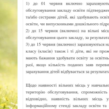
1) до 01 червня включно зараховують
обслуговування закладу освіти підтвердже
та/або сестрами дітей, які здобувають осві
освіти, чи випускниками дошкільного підроз
2) до 15 червня (включно) на вільні міс
обслуговування цього закладу, за результа
3) до 15 червня (включно) зараховуються н
класу (класів) також і ті діти, які не пр
мають бажання здобувати освіту за освітн
разі, якщо кількість поданих заяв переви
зарахування дітей відбувається за результа
Щодо наявності вільних місць у навчальн
територію обслуговування, спроможність 
відповідно, наявність вільних місць
інформаційному стенді закладу освіти та н