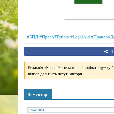
#БПД
#ПравоЗТобою
#LegalAid
#ПравоваД
По
Редакція «КовельPost» може не поділяти думку бло
відповідальність несуть автори.
Коментарі