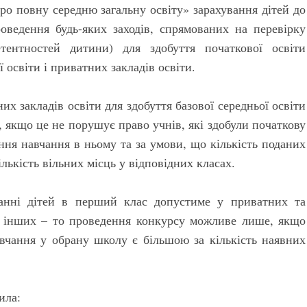
Про повну середню загальну освіту» зарахування дітей до
роведення будь-яких заходів, спрямованих на перевірку
тентностей дитини) для здобуття початкової освіти
ї освіти і приватних закладів освіти.
х закладів освіти для здобуття базової середньої освіти
 якщо це не порушує право учнів, які здобули початкову
ення навчання в ньому та за умови, що кількість поданих
лькість вільних місць у відповідних класах.
ванні дітей в перший клас допустиме у приватних та
о інших – то проведення конкурсу можливе лише, якщо
навчання у обрану школу є більшою за кількість наявних
ила: