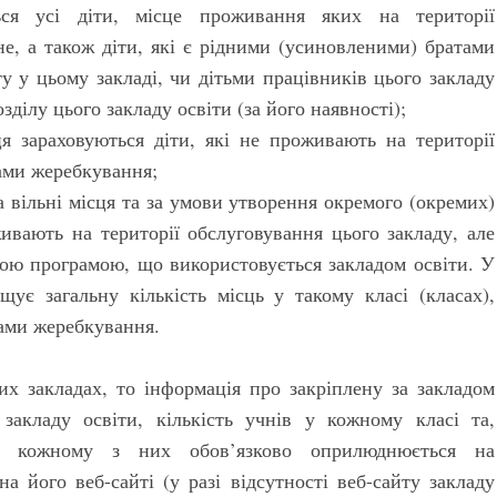
ся усі діти, місце проживання яких на території
не, а також діти, які є рідними (усиновленими) братами
ту у цьому закладі, чи дітьми працівників цього закладу
ділу цього закладу освіти (за його наявності);
ця зараховуються діти, які не проживають на території
тами жеребкування;
а вільні місця та за умови утворення окремого (окремих)
оживають на території обслуговування цього закладу, але
ьою програмою, що використовується закладом освіти. У
щує загальну кількість місць у такому класі (класах),
тами жеребкування.
их закладах, то інформація про закріплену за закладом
закладу освіти, кількість учнів у кожному класі та,
 у кожному з них обов’язково оприлюднюється на
а його веб-сайті (у разі відсутності веб-сайту закладу