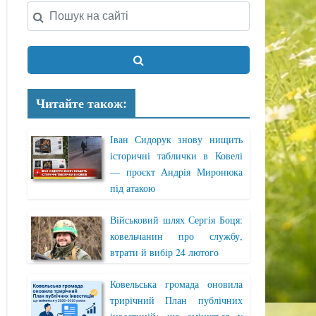
Читайте також:
Іван Сидорук знову нищить
історичні таблички в Ковелі
— проєкт Андрія Миронюка
під атакою
Військовий шлях Сергія Боця:
ковельчанин про службу,
втрати й вибір 24 лютого
Ковельська громада оновила
трирічний План публічних