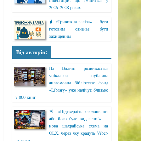
інвестицій: що зміниться у
2026–2028 роках
🧳 «Тривожна валіза» — бути
готовим означає бути
захищеним
Від авторів:
На Волині розвивається
унікальна публічна
англомовна бібліотека: фонд
«Library» уже налічує близько
7 000 книг
🚨 «Підтвердіть оголошення
або його буде видалено!» —
нова шахрайська схема на
OLX, через яку крадуть Viber-
акаунти