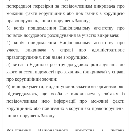
попередньої перевірки за повідомленням викривача про
можливі факти корупційних або пов’язаних з корупцією
правопорушень, інших порушень Закону;
3) копія повідомлення Національному агентству про
початок досудового розслідування за участю викривача;
4) копія повідомлення Національному агентству про
участь викривача у справі про адміністративне
правопорушення, пов’язане з корупцією;
5) витяг з Єдиного реєстру досудових розслідувань, до
якого внесені відомості про заявника (викривача) у справі
про корупційний злочин;
6) інші документи, видані уповноваженими органами, які
підтверджують, що особа є викривачем у зв’язку із
повідомленням нею інформації про можливі факти
корупційних або пов’язаних з корупцією правопорушень,
інших порушень Закону.
Роз’яснення Національного агентства з питань