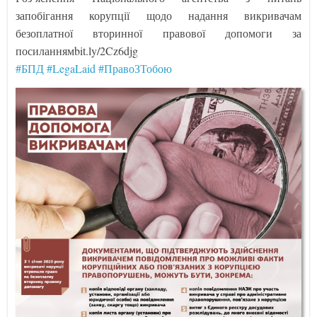
запобігання корупції щодо надання викривачам
безоплатної вторинної правової допомоги за
посиланнямbit.ly/2Cz6djg
#БПД
#LegaLaid
#ПравоЗТобою