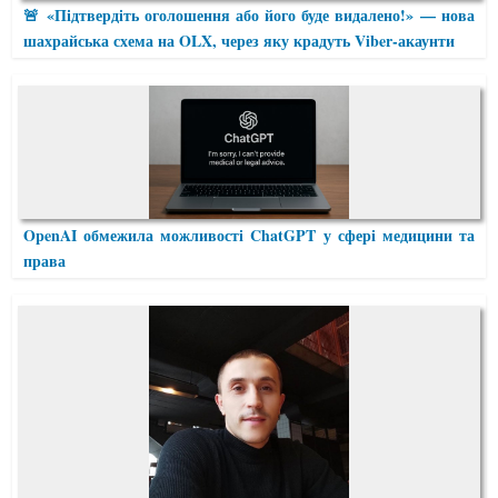
🚨 «Підтвердіть оголошення або його буде видалено!» — нова
шахрайська схема на OLX, через яку крадуть Viber-акаунти
OpenAI обмежила можливості ChatGPT у сфері медицини та
права