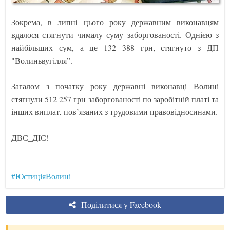
Зокрема, в липні цього року державним виконавцям
вдалося стягнути чималу суму заборгованості. Однією з
найбільших сум, а це 132 388 грн, стягнуто з ДП
"Волиньвугілля”.
Загалом з початку року державні виконавці Волині
стягнули 512 257 грн заборгованості по заробітній платі та
інших виплат, пов’язаних з трудовими правовідносинами.
ДВС_ДІЄ!
#ЮстиціяВолині
Поділитися у Facebook