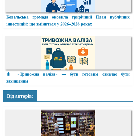
Ковельська громада оновила трирічний План публічних
інвестицій: що зміниться у 2026–2028 роках
🧳 «Тривожна валіза» — бути готовим означає бути
захищеним
Від авторів: