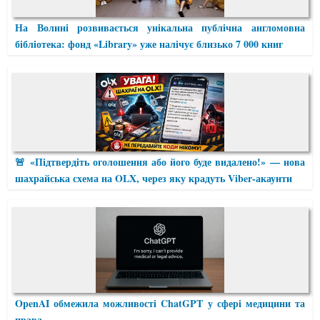
На Волині розвивається унікальна публічна англомовна
бібліотека: фонд «Library» уже налічує близько 7 000 книг
🚨 «Підтвердіть оголошення або його буде видалено!» — нова
шахрайська схема на OLX, через яку крадуть Viber-акаунти
OpenAI обмежила можливості ChatGPT у сфері медицини та
права