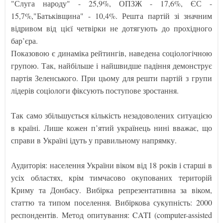
"Слуга народу" - 25,9%, ОПЗЖ - 17,6%, ЄС -
15,7%,"Батьківщина" - 10,4%. Решта партій зі значним
відривом від цієї четвірки не дотягують до прохідного
бар’єра.
Показовою є динаміка рейтингів, наведена соціологічною
групою. Так, найбільше і найшвидше падіння демонструє
партія Зеленського. При цьому для решти партій з групи
лідерів соціологи фіксують поступове зростання.
Так само збільшується кількість незадоволених ситуацією
в країні. Лише кожен п’ятий українець нині вважає, що
справи в Україні ідуть у правильному напрямку.
Аудиторія: населення України віком від 18 років і старші в
усіх областях, крім тимчасово окупованих територій
Криму та Донбасу. Вибірка репрезентативна за віком,
статтю та типом поселення. Вибіркова сукупність: 2000
респондентів. Метод опитування: CATI (computer-assisted