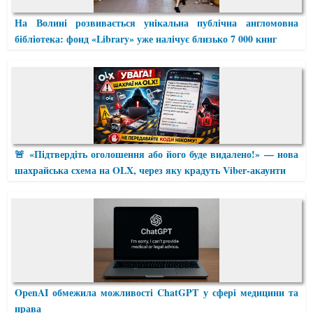
На Волині розвивається унікальна публічна англомовна
бібліотека: фонд «Library» уже налічує близько 7 000 книг
🚨 «Підтвердіть оголошення або його буде видалено!» — нова
шахрайська схема на OLX, через яку крадуть Viber-акаунти
OpenAI обмежила можливості ChatGPT у сфері медицини та
права