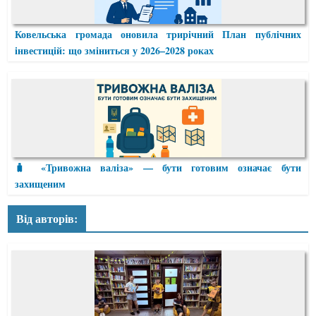
Ковельська громада оновила трирічний План публічних
інвестицій: що зміниться у 2026–2028 роках
🧳 «Тривожна валіза» — бути готовим означає бути
захищеним
Від авторів: