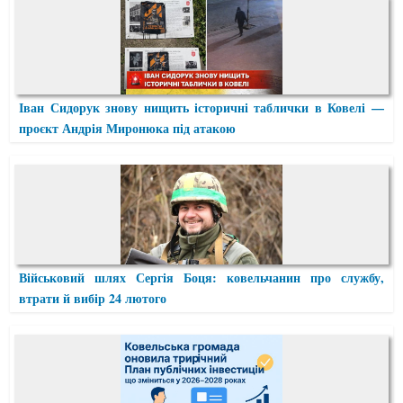
Іван Сидорук знову нищить історичні таблички в Ковелі —
проєкт Андрія Миронюка під атакою
Військовий шлях Сергія Боця: ковельчанин про службу,
втрати й вибір 24 лютого