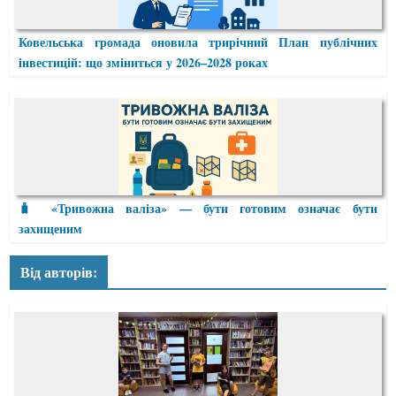
Ковельська громада оновила трирічний План публічних
інвестицій: що зміниться у 2026–2028 роках
🧳 «Тривожна валіза» — бути готовим означає бути
захищеним
Від авторів: