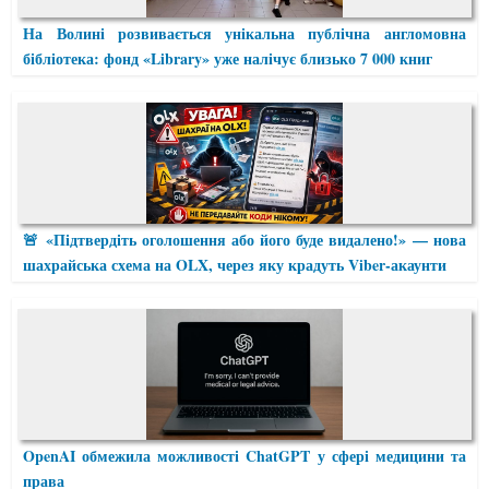
На Волині розвивається унікальна публічна англомовна
бібліотека: фонд «Library» уже налічує близько 7 000 книг
🚨 «Підтвердіть оголошення або його буде видалено!» — нова
шахрайська схема на OLX, через яку крадуть Viber-акаунти
OpenAI обмежила можливості ChatGPT у сфері медицини та
права