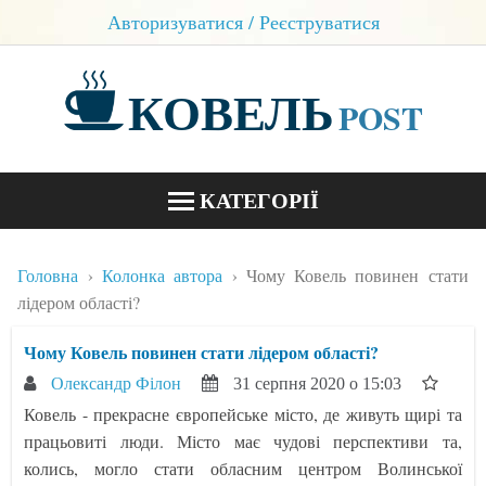
Авторизуватися / Реєструватися
КОВЕЛЬ
POST
КАТЕГОРІЇ
НОВИНИ
Головна
Колонка автора
Чому Ковель повинен стати
БЛОГИ
лідером області?
КОНТАКТИ
Чому Ковель повинен стати лідером області?
Олександр Філон
31 серпня 2020 о 15:03
Ковель - прекрасне європейське місто, де живуть щирі та
працьовиті люди. Місто має чудові перспективи та,
колись, могло стати обласним центром Волинської