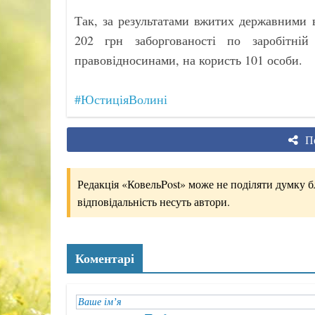
Так, за результатами вжитих державними 
202 грн заборгованості по заробітні
правовідносинами, на користь 101 особи.
#ЮстиціяВолині
По
Редакція «КовельPost» може не поділяти думку бло
відповідальність несуть автори.
Коментарі