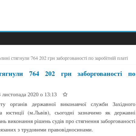
ині стягнули 764 202 грн заборгованості по заробітній платі
тягнули 764 202 грн заборгованості по
3 листопада 2020 о 13:13
у органів державної виконавчої служби Західного
а юстиції (м.Львів), сьогодні зазначимо як державні
нь виконання рішень судів про стягнення заборгованості
в’язаних з трудовими правовідносинами.