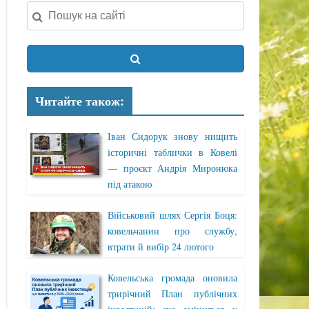
Читайте також:
Іван Сидорук знову нищить
історичні таблички в Ковелі
— проєкт Андрія Миронюка
під атакою
Військовий шлях Сергія Боця:
ковельчанин про службу,
втрати й вибір 24 лютого
Ковельська громада оновила
трирічний План публічних