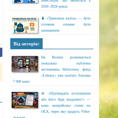
інвестицій: що зміниться у
2026–2028 роках
🧳 «Тривожна валіза» — бути
готовим означає бути
захищеним
Від авторів:
На Волині розвивається
унікальна публічна
англомовна бібліотека: фонд
«Library» уже налічує близько
7 000 книг
🚨 «Підтвердіть оголошення
або його буде видалено!» —
нова шахрайська схема на
OLX, через яку крадуть Viber-
акаунти