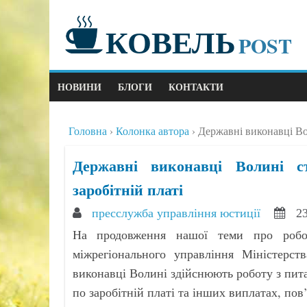
КОВЕЛЬ
POST
НОВИНИ
БЛОГИ
КОНТАКТИ
Головна
Колонка автора
Державні виконавці Вол
Державні виконавці Волині с
заробітній платі
пресслужба управління юстиції
2
На продовження нашої теми про робот
міжрегіонального управління Міністерств
виконавці Волині здійснюють роботу з пита
по заробітній платі та інших виплатах, по