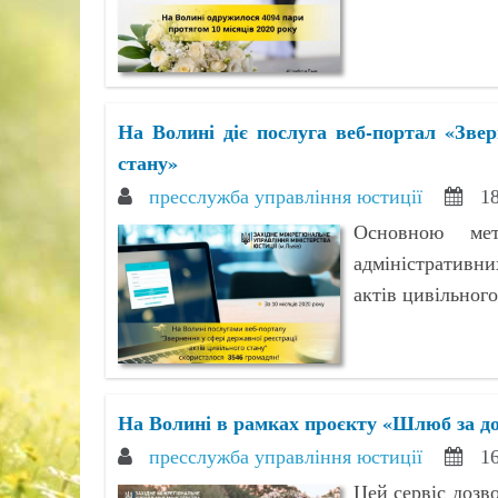
На Волині діє послуга веб-портал «Звер
стану»
пресслужба управління юстиції
18
Основною мет
адміністративни
актів цивільног
На Волині в рамках проєкту «Шлюб за до
пресслужба управління юстиції
16
Цей сервіс дозв