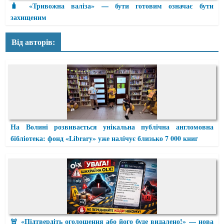
🧳 «Тривожна валіза» — бути готовим означає бути
захищеним
Від авторів:
На Волині розвивається унікальна публічна англомовна
бібліотека: фонд «Library» уже налічує близько 7 000 книг
🚨 «Підтвердіть оголошення або його буде видалено!» — нова