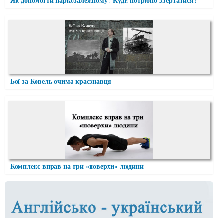
Як допомогти наркозалежному? Куди потрібно звертатися?
Бої за Ковель очима краєзнавця
Комплекс вправ на три «поверхи» людини