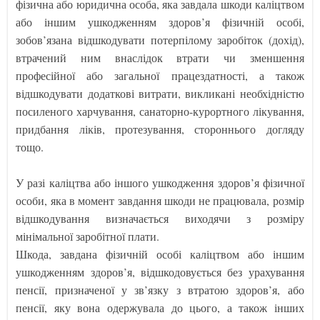
фізична або юридична особа, яка завдала шкоди каліцтвом
або іншим ушкодженням здоров’я фізичній особі,
зобов’язана відшкодувати потерпілому заробіток (дохід),
втрачений ним внаслідок втрати чи зменшення
професійної або загальної працездатності, а також
відшкодувати додаткові витрати, викликані необхідністю
посиленого харчування, санаторно-курортного лікування,
придбання ліків, протезування, стороннього догляду
тощо.
У разі каліцтва або іншого ушкодження здоров’я фізичної
особи, яка в момент завдання шкоди не працювала, розмір
відшкодування визначається виходячи з розміру
мінімальної заробітної плати.
Шкода, завдана фізичній особі каліцтвом або іншим
ушкодженням здоров’я, відшкодовується без урахування
пенсії, призначеної у зв’язку з втратою здоров’я, або
пенсії, яку вона одержувала до цього, а також інших