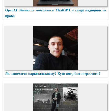
OpenAI обмежила можливості ChatGPT у сфері медицини та
права
Як допомогти наркозалежному? Куди потрібно звертатися?