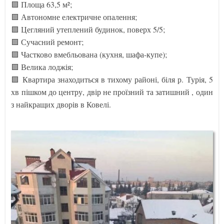
🟪 Площа 63,5 м²;
🟪 Автономне електричне опалення;
🟪 Цегляний утеплений будинок, поверх 5/5;
🟪 Сучасний ремонт;
🟪 Частково вмебльована (кухня, шафа-купе);
🟪 Велика лоджія;
🟪 Квартира знаходиться в тихому районі, біля р. Турія, 5
хв пішком до центру, двір не проїзний та затишний , один
з найкращих дворів в Ковелі.