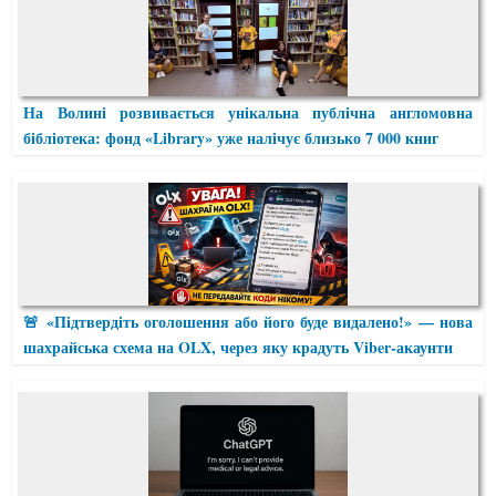
На Волині розвивається унікальна публічна англомовна
бібліотека: фонд «Library» уже налічує близько 7 000 книг
🚨 «Підтвердіть оголошення або його буде видалено!» — нова
шахрайська схема на OLX, через яку крадуть Viber-акаунти