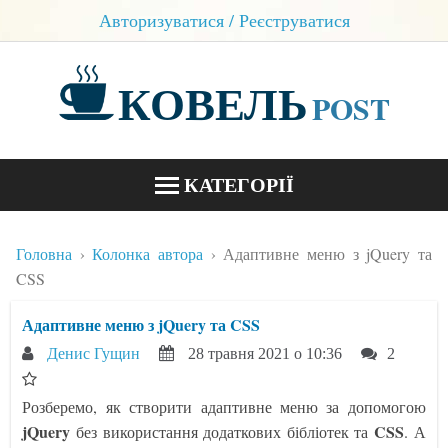
Авторизуватися / Реєструватися
КОВЕЛЬ
POST
КАТЕГОРІЇ
НОВИНИ
Головна
Колонка автора
Адаптивне меню з jQuery та
БЛОГИ
CSS
КОНТАКТИ
Адаптивне меню з jQuery та CSS
Денис Гущин
28 травня 2021 о 10:36
2
Розберемо, як створити адаптивне меню за допомогою
jQuery
CSS
без використання додаткових бібліотек та
. А