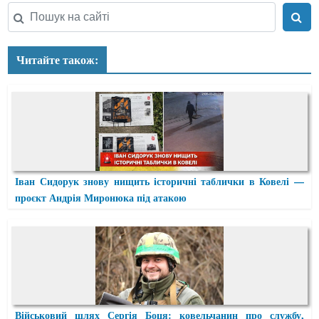
Читайте також:
Іван Сидорук знову нищить історичні таблички в Ковелі —
проєкт Андрія Миронюка під атакою
Військовий шлях Сергія Боця: ковельчанин про службу,