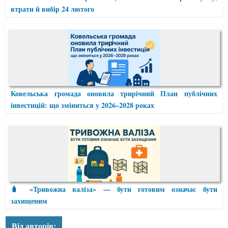
втрати й вибір 24 лютого
Ковельська громада оновила трирічний План публічних
інвестицій: що зміниться у 2026–2028 роках
🧳 «Тривожна валіза» — бути готовим означає бути
захищеним
Від авторів: