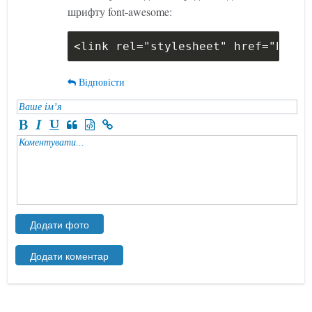
шрифту font-awesome:
<link rel="stylesheet" href="https
Відповісти