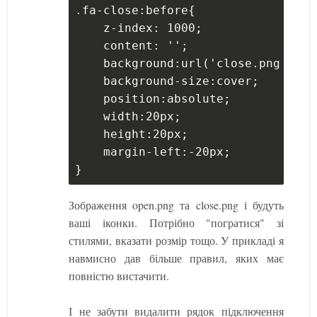
.fa-close:before{
    z-index: 1000;
    content: '';
    background:url('close.png');
    background-size:cover;
    position:absolute;
    width:20px;
    height:20px;
    margin-left:-20px;
}
Зображення open.png та close.png і будуть
ваші іконки. Потрібно "погратися" зі
стилями, вказати розмір тощо. У прикладі я
навмисно дав більше правил, яких має
повністю вистачити.
І не забути видалити рядок підключення