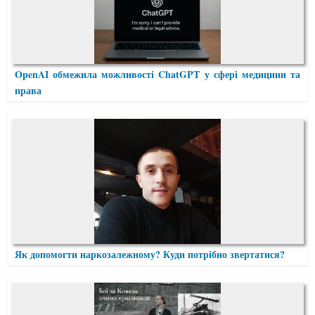
OpenAI обмежила можливості ChatGPT у сфері медицини та
права
Як допомогти наркозалежному? Куди потрібно звертатися?