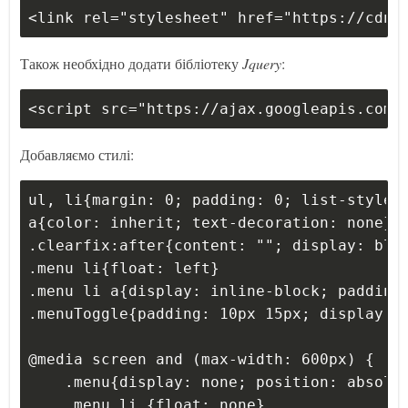
<link rel="stylesheet" href="https://cdnj
Також необхідно додати бібліотеку
Jquery
:
<script src="https://ajax.googleapis.com/
Добавляємо стилі:
ul, li{margin: 0; padding: 0; list-style-
a{color: inherit; text-decoration: none}
.clearfix:after{content: ""; display: blo
.menu li{float: left}
.menu li a{display: inline-block; padding
.menuToggle{padding: 10px 15px; display: 
@media screen and (max-width: 600px) {
    .menu{display: none; position: absolu
    .menu li {float: none}