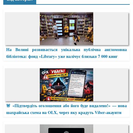
На Волині розвивається унікальна публічна англомовна
бібліотека: фонд «Library» уже налічує близько 7 000 книг
🚨 «Підтвердіть оголошення або його буде видалено!» — нова
шахрайська схема на OLX, через яку крадуть Viber-акаунти