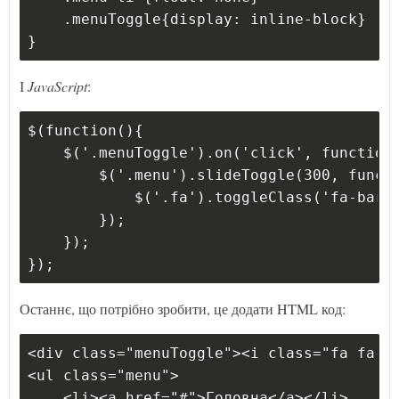
    .menuToggle{display: inline-block}
}
І
JavaScript
:
$(function(){
    $('.menuToggle').on('click', function
        $('.menu').slideToggle(300, funct
            $('.fa').toggleClass('fa-bars
        });
    });
});
Останнє, що потрібно зробити, це додати HTML код:
<div class="menuToggle"><i class="fa fa-b
<ul class="menu">
    <li><a href="#">Головна</a></li>