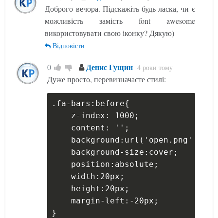
Доброго вечора. Підскажіть будь-ласка, чи є
можливість замість font awesome
використовувати свою іконку? Дякую)
Відповісти
Денис Гущин
0
4 роки тому
Дуже просто, перевизначаєте стилі:
.fa-bars:before{
    z-index: 1000;
    content: '';
    background:url('open.png');
    background-size:cover;
    position:absolute;
    width:20px;
    height:20px;
    margin-left:-20px;
}