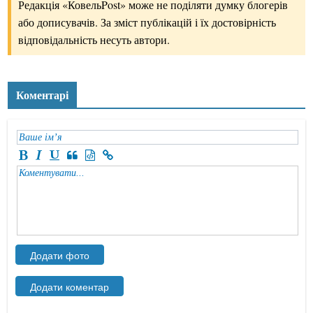
Редакція «КовельPost» може не поділяти думку блогерів
або дописувачів. За зміст публікацій і їх достовірність
відповідальність несуть автори.
Коментарі