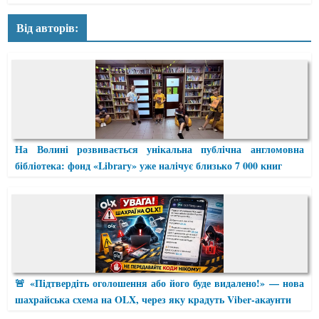
Від авторів:
На Волині розвивається унікальна публічна англомовна
бібліотека: фонд «Library» уже налічує близько 7 000 книг
🚨 «Підтвердіть оголошення або його буде видалено!» — нова
шахрайська схема на OLX, через яку крадуть Viber-акаунти