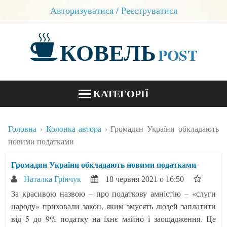
Авторизуватися / Реєструватися
КОВЕЛЬ
POST
КАТЕГОРІЇ
НОВИНИ
Головна
Колонка автора
Громадян України обкладають
БЛОГИ
новими податками
КОНТАКТИ
Громадян України обкладають новими податками
Наталка Грінчук
18 червня 2021 о 16:50
За красивою назвою – про податкову амністію – «слуги
народу» приховали закон, яким змусять людей заплатити
від 5 до 9% податку на їхнє майно і заощадження. Це