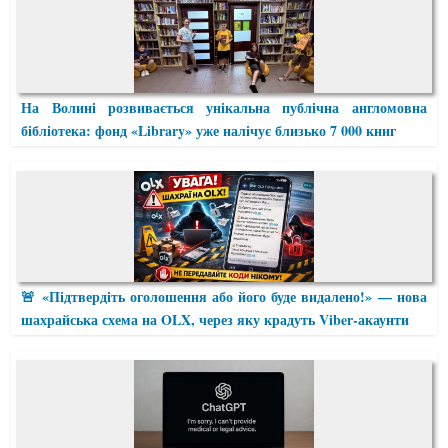
На Волині розвивається унікальна публічна англомовна
бібліотека: фонд «Library» уже налічує близько 7 000 книг
🚨 «Підтвердіть оголошення або його буде видалено!» — нова
шахрайська схема на OLX, через яку крадуть Viber-акаунти