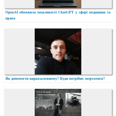
OpenAI обмежила можливості ChatGPT у сфері медицини та
права
Як допомогти наркозалежному? Куди потрібно звертатися?