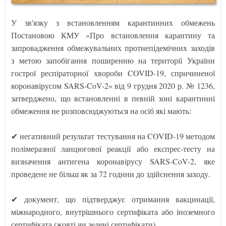
У зв'язку з встановленням карантинних обмежень
Постановою КМУ «Про встановлення карантину та
запровадження обмежувальних протиепідемічних заходів
з метою запобігання поширенню на території України
гострої респіраторної хвороби COVID-19, спричиненої
коронавірусом SARS-CoV-2» від 9 грудня 2020 р. № 1236,
затверджено, що встановленні в певній зоні карантинні
обмеження не розповсюджуються на осіб які мають:
✔ негативний результат тестування на COVID-19 методом
полімеразної ланцюгової реакції або експрес-тесту на
визначення антигена коронавірусу SARS-CoV-2, яке
проведене не більш як за 72 години до здійснення заходу.
✔ документ, що підтверджує отримання вакцинації,
міжнародного, внутрішнього сертифіката або іноземного
сертифіката (жовті чи зелені сертифікати).