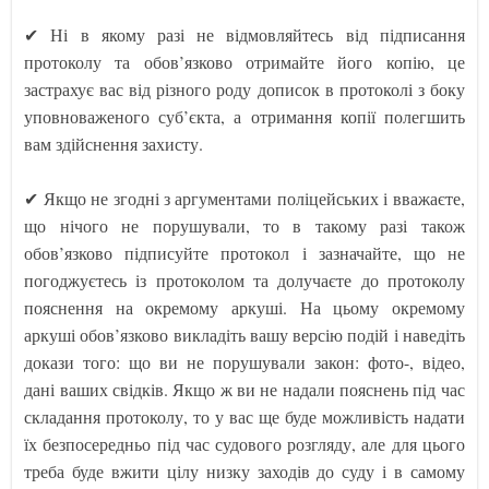
✔ Ні в якому разі не відмовляйтесь від підписання
протоколу та обов’язково отримайте його копію, це
застрахує вас від різного роду дописок в протоколі з боку
уповноваженого суб’єкта, а отримання копії полегшить
вам здійснення захисту.
✔ Якщо не згодні з аргументами поліцейських і вважаєте,
що нічого не порушували, то в такому разі також
обов’язково підписуйте протокол і зазначайте, що не
погоджуєтесь із протоколом та долучаєте до протоколу
пояснення на окремому аркуші. На цьому окремому
аркуші обов’язково викладіть вашу версію подій і наведіть
докази того: що ви не порушували закон: фото-, відео,
дані ваших свідків. Якщо ж ви не надали пояснень під час
складання протоколу, то у вас ще буде можливість надати
їх безпосередньо під час судового розгляду, але для цього
треба буде вжити цілу низку заходів до суду і в самому