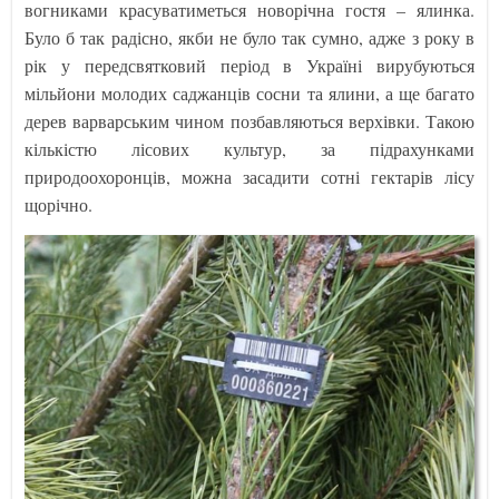
вогниками красуватиметься новорічна гостя – ялинка.
Було б так радісно, якби не було так сумно, адже з року в
рік у передсвятковий період в Україні вирубуються
мільйони молодих саджанців сосни та ялини, а ще багато
дерев варварським чином позбавляються верхівки. Такою
кількістю лісових культур, за підрахунками
природоохоронців, можна засадити сотні гектарів лісу
щорічно.