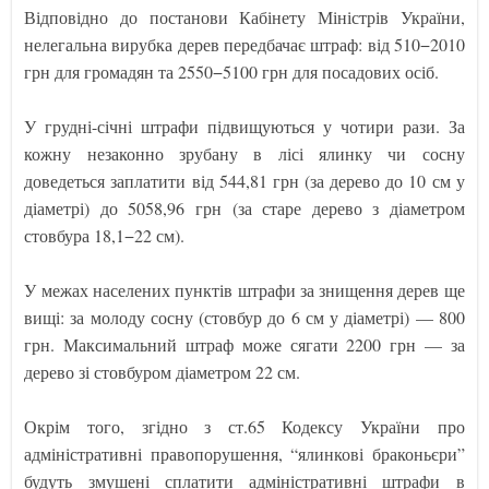
Відповідно до постанови Кабінету Міністрів України,
нелегальна вирубка дерев передбачає штраф: від 510−2010
грн для громадян та 2550−5100 грн для посадових осіб.
У грудні-січні штрафи підвищуються у чотири рази. За
кожну незаконно зрубану в лісі ялинку чи сосну
доведеться заплатити від 544,81 грн (за дерево до 10 см у
діаметрі) до 5058,96 грн (за старе дерево з діаметром
стовбура 18,1−22 см).
У межах населених пунктів штрафи за знищення дерев ще
вищі: за молоду сосну (стовбур до 6 см у діаметрі) — 800
грн. Максимальний штраф може сягати 2200 грн — за
дерево зі стовбуром діаметром 22 см.
Окрім того, згідно з ст.65 Кодексу України про
адміністративні правопорушення, “ялинкові браконьєри”
будуть змушені сплатити адміністративні штрафи в