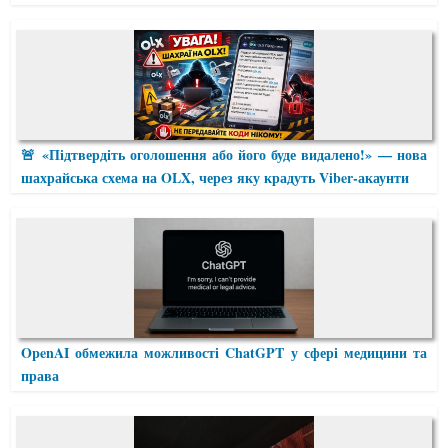
🚨 «Підтвердіть оголошення або його буде видалено!» — нова
шахрайська схема на OLX, через яку крадуть Viber-акаунти
OpenAI обмежила можливості ChatGPT у сфері медицини та
права