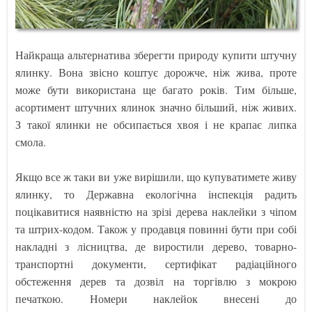
Найкраща альтернатива зберегти природу купити штучну
ялинку. Вона звісно коштує дорожче, ніж жива, проте
може бути використана ще багато років. Тим більше,
асортимент штучних ялинок значно більший, ніж живих.
З такої ялинки не обсипається хвоя і не крапає липка
смола.
Якщо все ж таки ви уже вирішили, що купуватимете живу
ялинку, то Державна екологічна інспекція радить
поцікавитися наявністю на зрізі дерева наклейки з чіпом
та штрих-кодом. Також у продавця повинні бути при собі
накладні з лісництва, де виростили дерево, товарно-
транспортні документи, сертифікат радіаційного
обстеження дерев та дозвіл на торгівлю з мокрою
печаткою. Номери наклейок внесені до