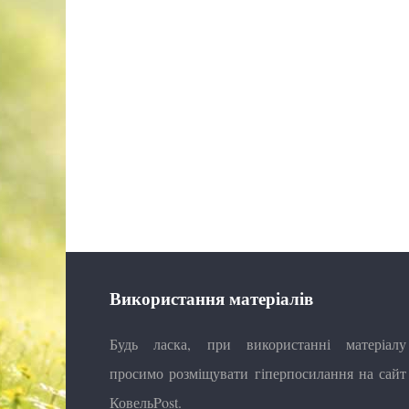
Використання матеріалів
Будь ласка, при використанні матеріалу
просимо розміщувати гіперпосилання на сайт
КовельPost.