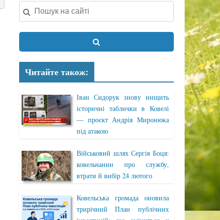
Читайте також:
Іван Сидорук знову нищить
історичні таблички в Ковелі
— проєкт Андрія Миронюка
під атакою
Військовий шлях Сергія Боця:
ковельчанин про службу,
втрати й вибір 24 лютого
Ковельська громада оновила
трирічний План публічних