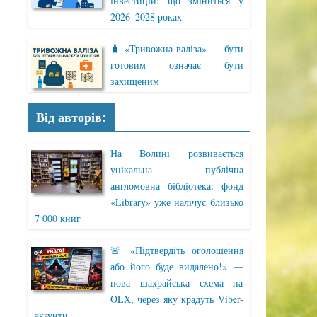
інвестицій: що зміниться у
2026–2028 роках
🧳 «Тривожна валіза» — бути
готовим означає бути
захищеним
Від авторів:
На Волині розвивається
унікальна публічна
англомовна бібліотека: фонд
«Library» уже налічує близько
7 000 книг
🚨 «Підтвердіть оголошення
або його буде видалено!» —
нова шахрайська схема на
OLX, через яку крадуть Viber-
акаунти