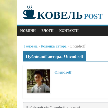
КОВЕЛЬ
POST
НОВИНИ
БЛОГИ
КОНТАКТИ
Головна
Колонка автора
Onendroff
Публікації автора: Onendroff
Onendroff
Публікації від Onendroff відсутні.