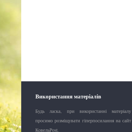
Використання матеріалів
Будь ласка, при використанні матеріалу
просимо розміщувати гіперпосилання на сайт
КовельPost.