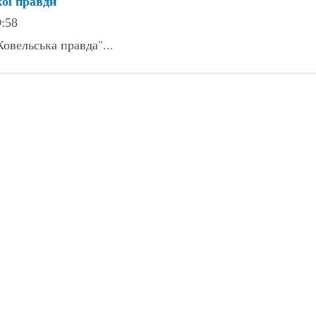
кої правди
9:58
Ковельська правда"...