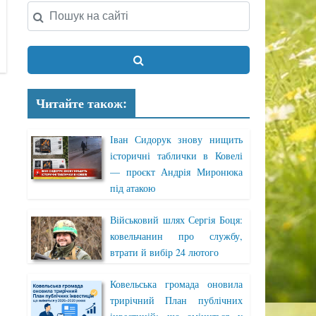
Читайте також:
Іван Сидорук знову нищить
історичні таблички в Ковелі
— проєкт Андрія Миронюка
під атакою
Військовий шлях Сергія Боця:
ковельчанин про службу,
втрати й вибір 24 лютого
Ковельська громада оновила
трирічний План публічних