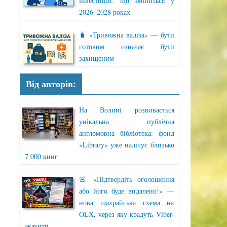
інвестицій: що зміниться у
2026–2028 роках
🧳 «Тривожна валіза» — бути
готовим означає бути
захищеним
Від авторів:
На Волині розвивається
унікальна публічна
англомовна бібліотека: фонд
«Library» уже налічує близько
7 000 книг
🚨 «Підтвердіть оголошення
або його буде видалено!» —
нова шахрайська схема на
OLX, через яку крадуть Viber-
акаунти