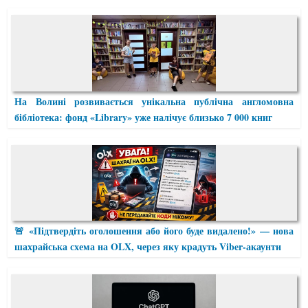
На Волині розвивається унікальна публічна англомовна
бібліотека: фонд «Library» уже налічує близько 7 000 книг
🚨 «Підтвердіть оголошення або його буде видалено!» — нова
шахрайська схема на OLX, через яку крадуть Viber-акаунти