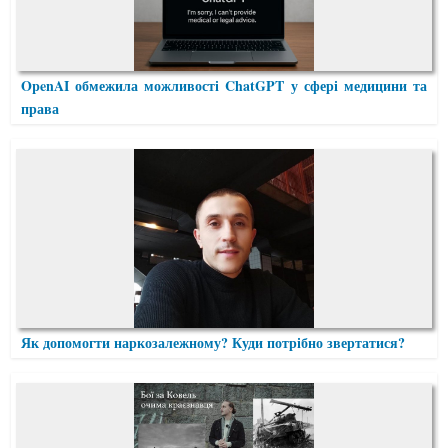
OpenAI обмежила можливості ChatGPT у сфері медицини та
права
Як допомогти наркозалежному? Куди потрібно звертатися?