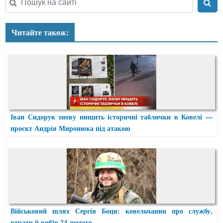
Читайте також:
Іван Сидорук знову нищить історичні таблички в Ковелі —
проєкт Андрія Миронюка під атакою
Військовий шлях Сергія Боця: ковельчанин про службу,
втрати й вибір 24 лютого