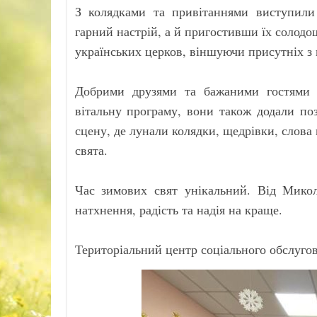
З колядками та привітаннями виступили
гарний настрій, а й пригостивши їх солод
українських церков, віншуючи присутніх з
Добрими друзями та бажаними гостями з
вітальну програму, вони також додали по
сцену, де лунали колядки, щедрівки, слова
свята.
Час зимових свят унікальний. Від Мико
натхнення, радість та надія на краще.
Територіальний центр соціального обслуго