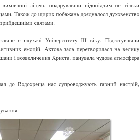
 вихованці ліцею, подарувавши підопідчим не тільки
ощами. Також до щирих побажань доєдналося духовенство
 прийдешніми святами.
авше є слухачі Університету ІІІ віку. Підготувавши
зитивних емоцій. Актова зала перетворилася на велику
 шани і возвеличення Христа, панувала чудова атмосфера
лая до Водохреща нас супроводжують гарний настрій,
вування