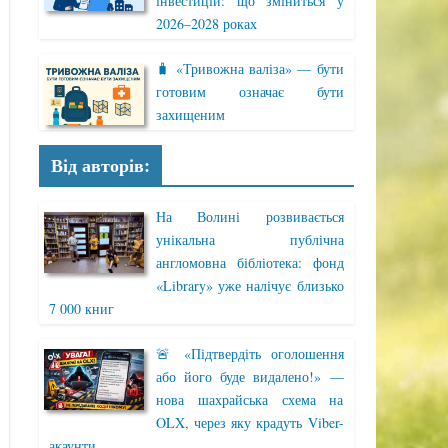
інвестицій: що зміниться у
2026–2028 роках
🧳 «Тривожна валіза» — бути
готовим означає бути
захищеним
Від авторів:
На Волині розвивається
унікальна публічна
англомовна бібліотека: фонд
«Library» уже налічує близько
7 000 книг
🚨 «Підтвердіть оголошення
або його буде видалено!» —
нова шахрайська схема на
OLX, через яку крадуть Viber-
акаунти