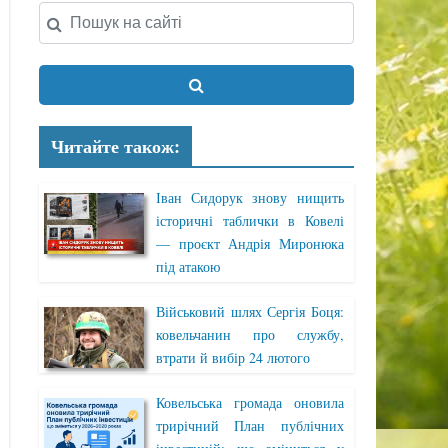
Читайте також:
Іван Сидорук знову нищить
історичні таблички в Ковелі
— проєкт Андрія Миронюка
під атакою
Військовий шлях Сергія Боця:
ковельчанин про службу,
втрати й вибір 24 лютого
Ковельська громада оновила
трирічний План публічних