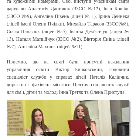
та художніми номерами. Свої виступи учасникам свята
дарували Анастасія Данилюк (ЗЗСО №12), Іван Кошіль
(ЗЗСО №9), Ангеліна Півень (ліцей № 1), Ірина Дейнека
(ліцей імені Олени Пчілки), Михайло Тарасов (ЗЗСО№8),
Софія Панасюк (ліцей №5), Іванна Дем’янчук (ліцей №
13), Наталя Матвійчук (ЗЗСО №2), Вікторія Яніна (ліцей
№7), Ангеліна Махнюк (ліцей №11).
Приємно, що на святі були присутні начальник
управління освіти Віктор Бичковський, головний
спеціаліст служби у справах дітей Наталія Калінчик,
директор і фахівець міського Центру соціальних служб
для сім’ї, дітей та молоді Інна Третяк та Олена Приступа.