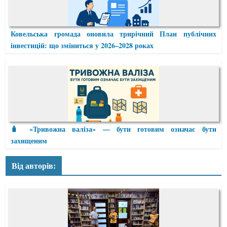
Ковельська громада оновила трирічний План публічних
інвестицій: що зміниться у 2026–2028 роках
🧳 «Тривожна валіза» — бути готовим означає бути
захищеним
Від авторів: