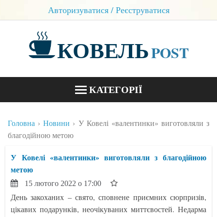
Авторизуватися / Реєструватися
КОВЕЛЬ
POST
КАТЕГОРІЇ
НОВИНИ
Головна
Новини
У Ковелі «валентинки» виготовляли з
БЛОГИ
благодійною метою
КОНТАКТИ
У Ковелі «валентинки» виготовляли з благодійною
метою
15 лютого 2022 о 17:00
День закоханих – свято, сповнене приємних сюрпризів,
цікавих подарунків, неочікуваних миттєвостей. Недарма