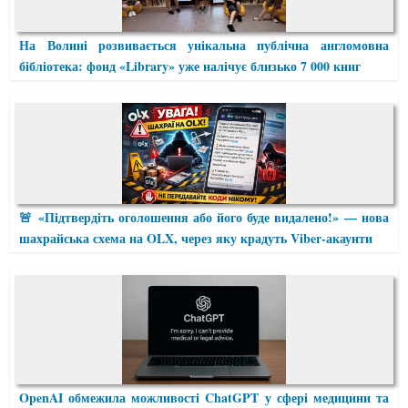
На Волині розвивається унікальна публічна англомовна
бібліотека: фонд «Library» уже налічує близько 7 000 книг
🚨 «Підтвердіть оголошення або його буде видалено!» — нова
шахрайська схема на OLX, через яку крадуть Viber-акаунти
OpenAI обмежила можливості ChatGPT у сфері медицини та