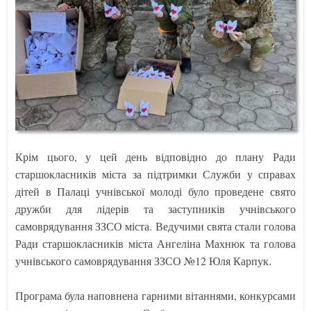
Крім цього, у цей день відповідно до плану Ради
старшокласників міста за підтримки Служби у справах
дітей в Палаці учнівської молоді було проведене свято
дружби для лідерів та заступників учнівського
самоврядування ЗЗСО міста. Ведучими свята стали голова
Ради старшокласників міста Ангеліна Махнюк та голова
учнівського самоврядування ЗЗСО №12 Юля Карпук.
Програма була наповнена гарними вітаннями, конкурсами