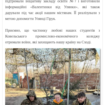
підтримали ініціативу закладу освіти №7 і виготовили
інформаційні «Валентинки від Улянки», які також
дарували під час акції нашим містянам. ЇЇ реалізували з
метою допомогти Улянці Гірук.
Приємно, що частинку любові наших студентів з
Ковельського промислово-економічного коледжу
отримали воїни, які захищають нашу країну на Сході.