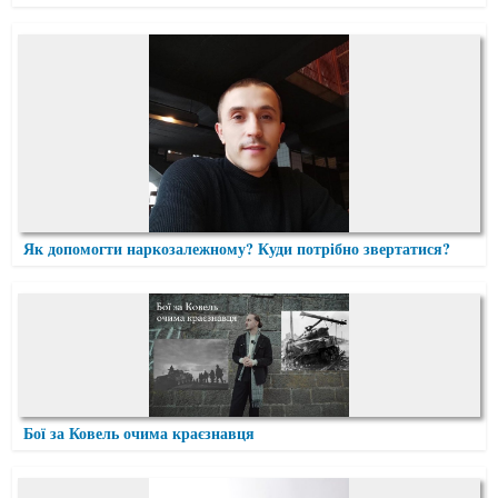
Як допомогти наркозалежному? Куди потрібно звертатися?
Бої за Ковель очима краєзнавця