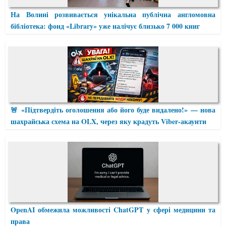
На Волині розвивається унікальна публічна англомовна
бібліотека: фонд «Library» уже налічує близько 7 000 книг
🚨 «Підтвердіть оголошення або його буде видалено!» — нова
шахрайська схема на OLX, через яку крадуть Viber-акаунти
OpenAI обмежила можливості ChatGPT у сфері медицини та
права