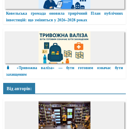
Ковельська громада оновила трирічний План публічних
інвестицій: що зміниться у 2026–2028 роках
🧳 «Тривожна валіза» — бути готовим означає бути
захищеним
Від авторів: