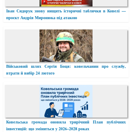
Іван Сидорук знову нищить історичні таблички в Ковелі —
проєкт Андрія Миронюка під атакою
Військовий шлях Сергія Боця: ковельчанин про службу,
втрати й вибір 24 лютого
Ковельська громада оновила трирічний План публічних
інвестицій: що зміниться у 2026–2028 роках