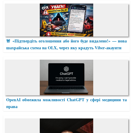
🚨 «Підтвердіть оголошення або його буде видалено!» — нова
шахрайська схема на OLX, через яку крадуть Viber-акаунти
OpenAI обмежила можливості ChatGPT у сфері медицини та
права