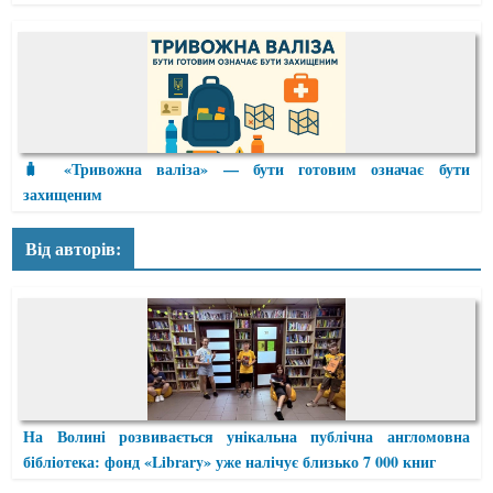
🧳 «Тривожна валіза» — бути готовим означає бути
захищеним
Від авторів:
На Волині розвивається унікальна публічна англомовна
бібліотека: фонд «Library» уже налічує близько 7 000 книг