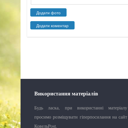
Використання матеріалів
Будь ласка, при використанні матеріалу
просимо розміщувати гіперпосилання на сайт
КовельPost.