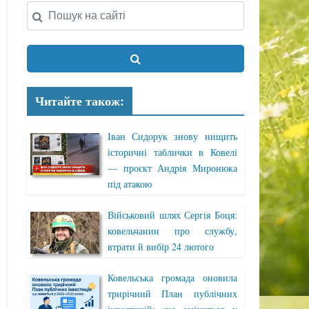
Читайте також:
Іван Сидорук знову нищить
історичні таблички в Ковелі
— проєкт Андрія Миронюка
під атакою
Військовий шлях Сергія Боця:
ковельчанин про службу,
втрати й вибір 24 лютого
Ковельська громада оновила
трирічний План публічних