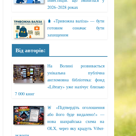
інвестицій: що зміниться у
2026–2028 роках
🧳 «Тривожна валіза» — бути
готовим означає бути
захищеним
Від авторів:
На Волині розвивається
унікальна публічна
англомовна бібліотека: фонд
«Library» уже налічує близько
7 000 книг
🚨 «Підтвердіть оголошення
або його буде видалено!» —
нова шахрайська схема на
OLX, через яку крадуть Viber-
акаунти