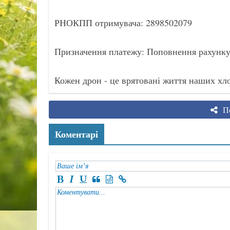
РНОКПП отримувача: 2898502079
Призначення платежу: Поповнення ра
Кожен дрон - це врятовані життя наших хло
По
Коментарі