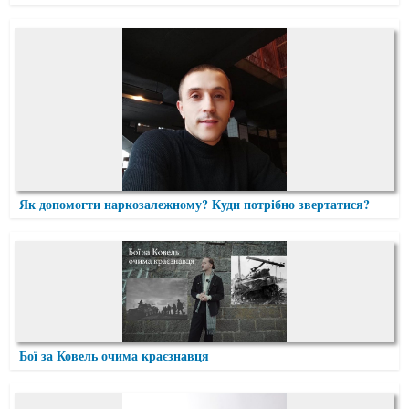
Як допомогти наркозалежному? Куди потрібно звертатися?
Бої за Ковель очима краєзнавця