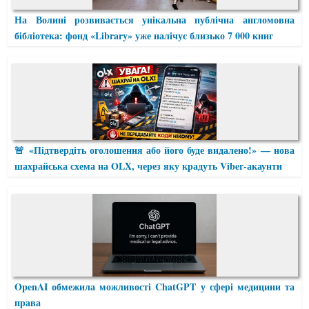
На Волині розвивається унікальна публічна англомовна
бібліотека: фонд «Library» уже налічує близько 7 000 книг
🚨 «Підтвердіть оголошення або його буде видалено!» — нова
шахрайська схема на OLX, через яку крадуть Viber-акаунти
OpenAI обмежила можливості ChatGPT у сфері медицини та
права