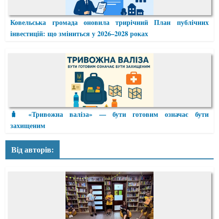
Ковельська громада оновила трирічний План публічних
інвестицій: що зміниться у 2026–2028 роках
🧳 «Тривожна валіза» — бути готовим означає бути
захищеним
Від авторів: