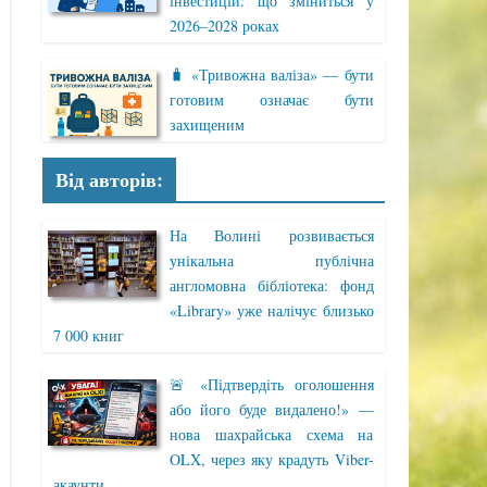
інвестицій: що зміниться у
2026–2028 роках
🧳 «Тривожна валіза» — бути
готовим означає бути
захищеним
Від авторів:
На Волині розвивається
унікальна публічна
англомовна бібліотека: фонд
«Library» уже налічує близько
7 000 книг
🚨 «Підтвердіть оголошення
або його буде видалено!» —
нова шахрайська схема на
OLX, через яку крадуть Viber-
акаунти