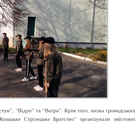
тун”, “Відун” та “Ватра”. Крім того, низка громадських
“Козацьке Стрілецьке Братство” організували змістовні