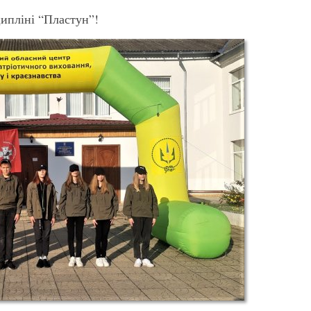
ипліні “Пластун”!