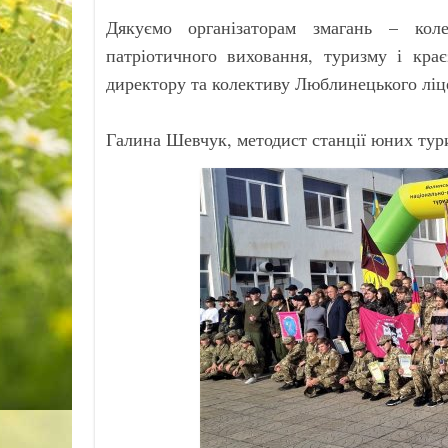
Дякуємо організаторам змагань – коле
патріотичного виховання, туризму і крає
директору та колективу Люблинецького ліц
Галина Шевчук, методист станції юних тур