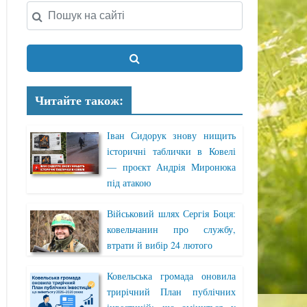
Читайте також:
Іван Сидорук знову нищить
історичні таблички в Ковелі
— проєкт Андрія Миронюка
під атакою
Військовий шлях Сергія Боця:
ковельчанин про службу,
втрати й вибір 24 лютого
Ковельська громада оновила
трирічний План публічних