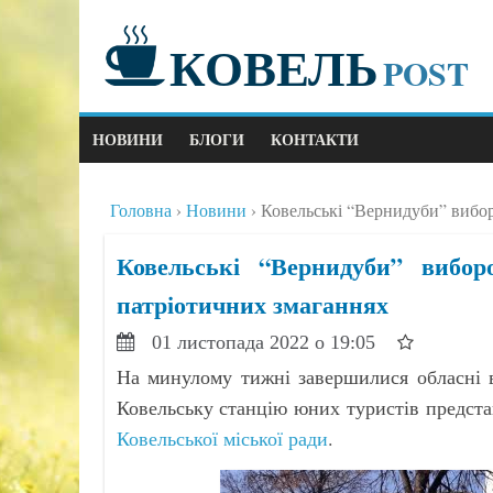
КОВЕЛЬ
POST
НОВИНИ
БЛОГИ
КОНТАКТИ
Головна
Новини
Ковельські “Вернидуби” вибор
Ковельські “Вернидуби” вибор
патріотичних змаганнях
01 листопада 2022 о 19:05
На минулому тижні завершилися обласні в
Ковельську станцію юних туристів предст
Ковельської міської ради
.