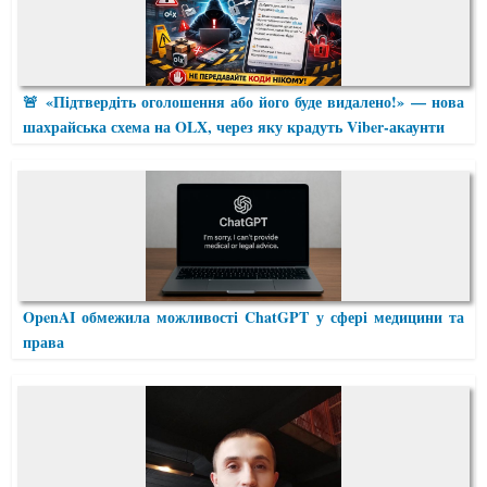
🚨 «Підтвердіть оголошення або його буде видалено!» — нова
шахрайська схема на OLX, через яку крадуть Viber-акаунти
OpenAI обмежила можливості ChatGPT у сфері медицини та
права