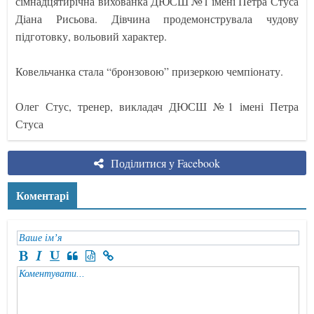
сімнадцятирічна вихованка ДЮСШ №1 імені Петра Стуса
Діана Рисьова. Дівчина продемонструвала чудову
підготовку, вольовий характер.
Ковельчанка стала “бронзовою” призеркою чемпіонату.
Олег Стус, тренер, викладач ДЮСШ №1 імені Петра
Стуса
Поділитися у Facebook
Коментарі