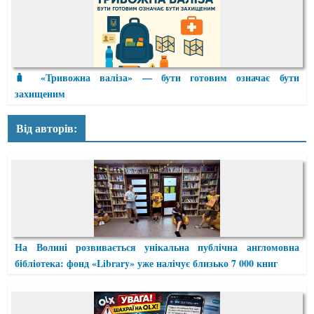
🧳 «Тривожна валіза» — бути готовим означає бути
захищеним
Від авторів:
На Волині розвивається унікальна публічна англомовна
бібліотека: фонд «Library» уже налічує близько 7 000 книг