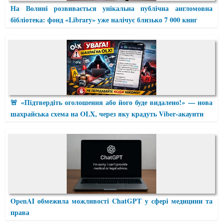
На Волині розвивається унікальна публічна англомовна
бібліотека: фонд «Library» уже налічує близько 7 000 книг
🚨 «Підтвердіть оголошення або його буде видалено!» — нова
шахрайська схема на OLX, через яку крадуть Viber-акаунти
OpenAI обмежила можливості ChatGPT у сфері медицини та
права