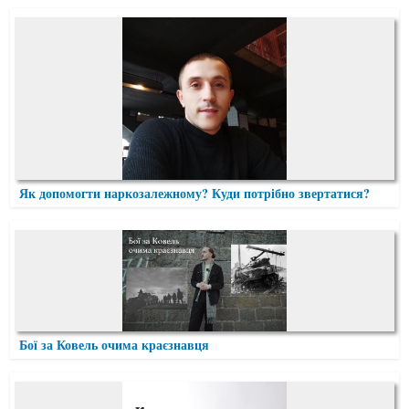
Як допомогти наркозалежному? Куди потрібно звертатися?
Бої за Ковель очима краєзнавця