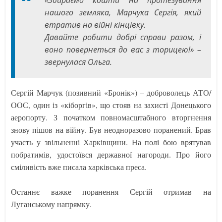
«Збираємо кошти на протезування
нашого земляка, Марчука Сергія, який
втратив на війні кінцівку.
Давайте робити добрі справи разом, і
воно повернеться до вас з торицею!» –
звернулася Ольга.
Сергій Марчук (позивний «Бронік») – доброволець АТО/
ООС, один із «кіборгів», що стояв на захисті Донецького
аеропорту. З початком повномасштабного вторгнення
знову пішов на війну. Був неодноразово поранений. Брав
участь у звільненні Харківщини. На полі бою врятував
побратимів, удостоївся державної нагороди. Про його
сміливість вже писала харківська преса.
Останнє важке поранення Сергій отримав на
Луганському напрямку.