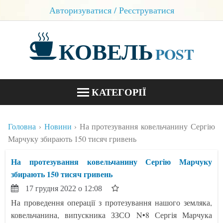
Авторизуватися / Реєструватися
КОВЕЛЬ
POST
КАТЕГОРІЇ
НОВИНИ
Головна
Новини
На протезування ковельчанину Сергію
БЛОГИ
Марчуку збирають 150 тисяч гривень
КОНТАКТИ
На протезування ковельчанину Сергію Марчуку
збирають 150 тисяч гривень
17 грудня 2022 о 12:08
На проведення операції з протезування нашого земляка,
ковельчанина, випускника ЗЗСО N•8 Сергія Марчука