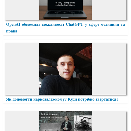
OpenAI обмежила можливості ChatGPT у сфері медицини та
права
Як допомогти наркозалежному? Куди потрібно звертатися?