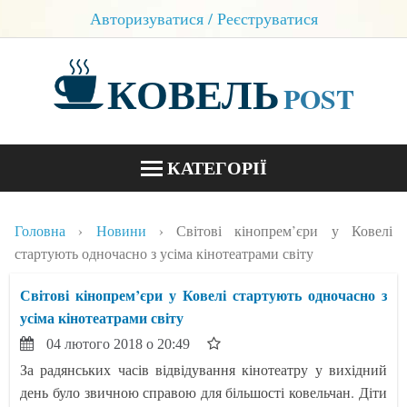
Авторизуватися / Реєструватися
КОВЕЛЬ
POST
КАТЕГОРІЇ
НОВИНИ
Головна
Новини
Світові кінопрем’єри у Ковелі
БЛОГИ
стартують одночасно з усіма кінотеатрами світу
КОНТАКТИ
Світові кінопрем’єри у Ковелі стартують одночасно з
усіма кінотеатрами світу
04 лютого 2018 о 20:49
За радянських часів відвідування кінотеатру у вихідний
день було звичною справою для більшості ковельчан. Діти