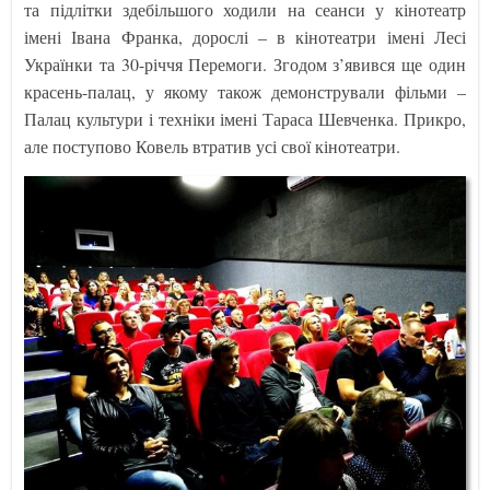
та підлітки здебільшого ходили на сеанси у кінотеатр
імені Івана Франка, дорослі – в кінотеатри імені Лесі
Українки та 30-річчя Перемоги. Згодом з’явився ще один
красень-палац, у якому також демонстрували фільми –
Палац культури і техніки імені Тараса Шевченка. Прикро,
але поступово Ковель втратив усі свої кінотеатри.