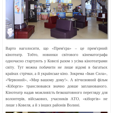
Варто наголосити, що «Прем'єра» – це прем'єрний
кінотеатр. Тобто, новинки світового кінематографа
одночасно стартують у Ковелі разом з усіма кінотеатрами
світу. Тут можна побачити не лише відомі в багатьох
країнах стрічки, а й українське кіно. Зокрема «Іван Сила»,
«Червоний», «Мир вашому дому!». А вітчизняний фільм
«Кіборги» транслювався значно довше запланованого.
Кінотеатр надав можливість безкоштовного перегляду для
волонтерів, військових, учасників АТО, «кіборгів» не
лише з Ковеля, а й з інших районів Волині.