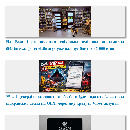
На Волині розвивається унікальна публічна англомовна
бібліотека: фонд «Library» уже налічує близько 7 000 книг
🚨 «Підтвердіть оголошення або його буде видалено!» — нова
шахрайська схема на OLX, через яку крадуть Viber-акаунти