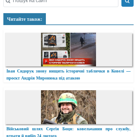
Читайте також:
Іван Сидорук знову нищить історичні таблички в Ковелі —
проєкт Андрія Миронюка під атакою
Військовий шлях Сергія Боця: ковельчанин про службу,
втрати й вибір 24 лютого