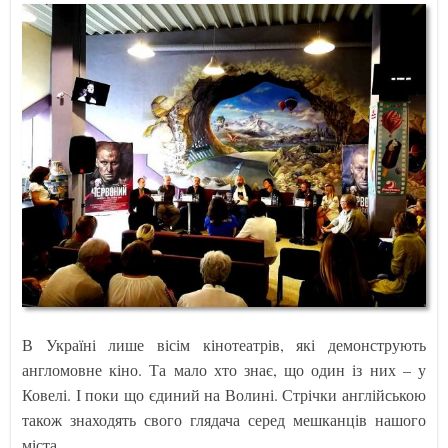
В Україні лише вісім кінотеатрів, які демонструють
англомовне кіно. Та мало хто знає, що один із них – у
Ковелі. І поки що єдиний на Волині. Стрічки англійською
також знаходять свого глядача серед мешканців нашого
міста.