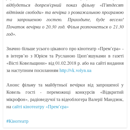
відбудеться допрем'єрний показ фільму «П'ятдесят
відтінків свободи» та вечірка з розважальною програмою
та запрошеною гостею. Приходьте, буде весело!
Початок вечірки о 20.30 год. Фільм розпочнеться о 21.30
год».
Значно більше усього цікавого про кінотеатр «Прем’єра» -
в інтерв’ю з Юрієм та Русланою Цюп’яшуками в газеті
«Вісті Ковельщини» від 01.02.2018 р. або на сайті видання
за наступним посиланням
http://vk.volyn.ua
Анонс фільму та майбутньої вечірки від запрошеної у
Ковель гості - переможиці конкурсів «Відкритий
мікрофон», радіоведучої та відеоблогера Валерії Мандзюк,
на
сайті кінотеатру «Прем’єра»
#Кінотеатр