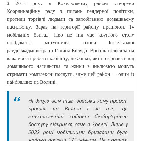
З 2018 року в Ковельському районі створено
Координаційну раду з питань гендерної політики,
протидії торгівлі людьми та запобіганню домашньому
насильству. Зараз на території району працюють 14
мобільних бригад. Про це під час круглого столу
повідомила заступниця голови Ковельської
райдержадміністрації Галина Коляда. Вона наголосила на
важливості роботи кабінету, де жінки, які потерпають від
домашнього насильства та жінки з інклюзією можуть
отримати комплексні послуги, адже цей район — один із
найбільших на Волині.
«Я дякую всім тим, завдяки кому проєкт
працює на Волині і за те, що
гінекологічний кабінет безбар’єрного
доступу відкрився саме в Ковелі. Лише у
2022 році мобільними бригадами було
надано послуги 173 жінкам. Це означає,