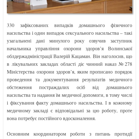
330 зафіксованих випадків домашнього фізичного
насильства і один випадок сексуального насильства – такі
узагальнені дані минулого року озвучив заступник
начальника управління охорони здоров’я Волинської
облдержадміністрації Валерій Кацаман. Він наголосив, що
в лікувальних закладах області діє чинний наказ №278
Міністерства охорони здоров’я, яким прописано порядок
проведення та документування результатів медичного
обстеження постраждалих осіб від домашнього
насильства та надання їм медичної допомоги, в тому числі
і фіксування факту домашнього насильства. І в кожному
медичному закладі є відповідальні за цю роботу, проте
вона потребує постійного вдосконалення.
Основним координатором роботи з питань протидії