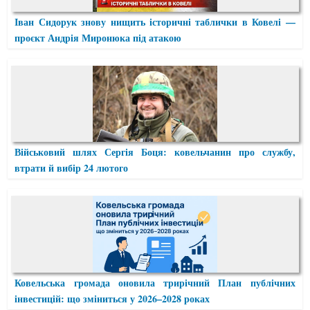
Іван Сидорук знову нищить історичні таблички в Ковелі —
проєкт Андрія Миронюка під атакою
Військовий шлях Сергія Боця: ковельчанин про службу,
втрати й вибір 24 лютого
Ковельська громада оновила трирічний План публічних
інвестицій: що зміниться у 2026–2028 роках