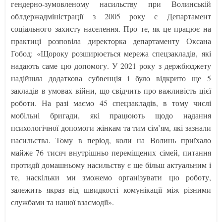
гендерно-зумовленому насильству при Волинській
облдержадміністрації з 2005 року є Департамент
соціального захисту населення. Про те, як це працює на
практиці розповіла директорка департаменту Оксана
Гобод: «Щороку розширюється мережа спецзакладів, які
надають саме цю допомогу. У 2021 року з держбюджету
надійшла додаткова субвенція і було відкрито ще 5
закладів в умовах війни, що свідчить про важливість цієї
роботи. На разі маємо 45 спецзакладів, в тому числі
мобільні бригади, які працюють щодо надання
психологічної допомоги жінкам та тим сім’ям, які зазнали
насильства. Тому в період, коли на Волинь приїхало
майже 76 тисяч внутрішньо переміщених сімей, питання
протидії домашньому насильству є ще більш актуальним і
те, наскільки ми зможемо організувати цю роботу,
залежить якраз від швидкості комунікації між різними
службами та нашої взаємодії».