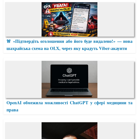
🚨 «Підтвердіть оголошення або його буде видалено!» — нова
шахрайська схема на OLX, через яку крадуть Viber-акаунти
OpenAI обмежила можливості ChatGPT у сфері медицини та
права