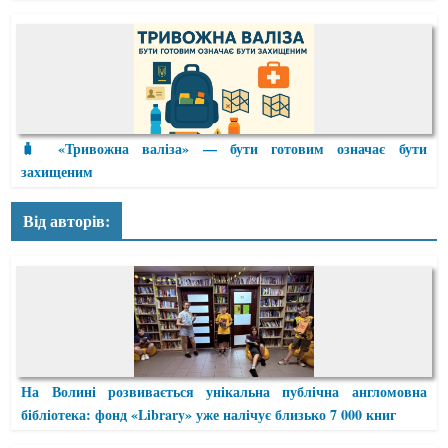
🧳 «Тривожна валіза» — бути готовим означає бути
захищеним
Від авторів:
На Волині розвивається унікальна публічна англомовна
бібліотека: фонд «Library» уже налічує близько 7 000 книг