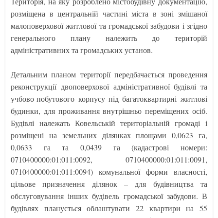
Територія, на яку розроблено містобудівну документацію,
розміщена в центральній частині міста в зоні змішаної
малоповерхової житлової та громадської забудови і згідно
генерального плану належить до територій
адміністративних та громадських установ.
Детальним планом території передбачається проведення
реконструкції двоповерхової адміністративної будівлі та
учбово-побутового корпусу під багатоквартирні житлові
будинки, для проживання внутрішньо переміщених осіб.
Будівлі належать Ковельській територіальній громаді і
розміщені на земельних ділянках площами 0,0623 га,
0,0633 га та 0,0439 га (кадастрові номери:
0710400000:01:011:0092, 0710400000:01:011:0091,
0710400000:01:011:0094) комунальної форми власності,
цільове призначення ділянок – для будівництва та
обслуговування інших будівель громадської забудови. В
будівлях планується облаштувати 22 квартири на 55