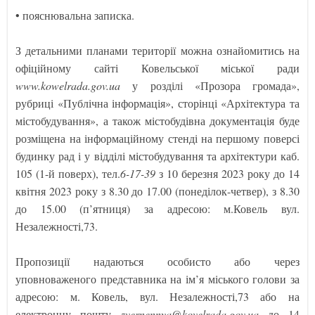
• пояснювальна записка.
З детальними планами території можна ознайомитись на
офіційному сайті Ковельської міської ради
www.kowelrada.gov.ua
у розділі «Прозора громада»,
рубриці «Публічна інформація», сторінці «Архітектура та
містобудування», а також містобудівна документація буде
розміщена на інформаційному стенді на першому поверсі
будинку рад і у відділі містобудування та архітектури каб.
105 (1-й поверх), тел.
6-17-39
з 10 березня 2023 року до 14
квітня 2023 року з 8.30 до 17.00 (понеділок-четвер), з 8.30
до 15.00 (п’ятниця) за адресою: м.Ковель вул.
Незалежності,73.
Пропозиції надаються особисто або через
уповноваженого представника на ім’я міського голови за
адресою: м. Ковель, вул. Незалежності,73 або на
електронну пошту
zvernennya@kovelrada.gov.ua
до 14