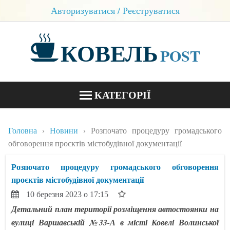
Авторизуватися / Реєструватися
КОВЕЛЬ
POST
КАТЕГОРІЇ
НОВИНИ
Головна
Новини
Розпочато процедуру громадського
БЛОГИ
обговорення проєктів містобудівної документації
КОНТАКТИ
Розпочато процедуру громадського обговорення
проєктів містобудівної документації
10 березня 2023 о 17:15
Детальний план території розміщення автостоянки на
вулиці Варшавській №33-А в місті Ковелі Волинської