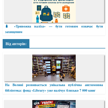
🧳 «Тривожна валіза» — бути готовим означає бути
захищеним
Від авторів:
На Волині розвивається унікальна публічна англомовна
бібліотека: фонд «Library» уже налічує близько 7 000 книг