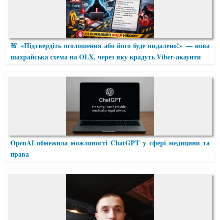
🚨 «Підтвердіть оголошення або його буде видалено!» — нова
шахрайська схема на OLX, через яку крадуть Viber-акаунти
OpenAI обмежила можливості ChatGPT у сфері медицини та
права