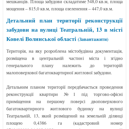
мешканців. Площа забудови складатиме 548,0 кв.м, площа
мощення – 815,0 кв.м, площа озеленення – 447,0 кв.м.
Детальний план території реконструкції
забудови на вулиці Театральній, 13 в місті
Ковелі Волинської області
(Завантажити)
Територія, на яку розроблена містобудівна документація,
розміщена в центральній частині міста і згідно
генерального плану належить до територій
малоповерхової багатоквартирної житлової забудови.
Детальним планом території передбачається проведення
реконструкції квартири №1 під торгово-офісні
приміщення на першому поверсі двоповерхового
багатоквартирного житлового будинку на вулиці
Театральній, 13, який розміщений на земельній ділянці
площею 0,4386 га (кадастровий номер