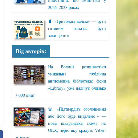
інвестицій: що зміниться у
2026–2028 роках
🧳 «Тривожна валіза» — бути
готовим означає бути
захищеним
Від авторів:
На Волині розвивається
унікальна публічна
англомовна бібліотека: фонд
«Library» уже налічує близько
7 000 книг
🚨 «Підтвердіть оголошення
або його буде видалено!» —
нова шахрайська схема на
OLX, через яку крадуть Viber-
акаунти