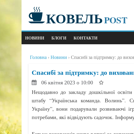
КОВЕЛЬ
POST
НОВИНИ
БЛОГИ
КОНТАКТИ
Головна
Новини
Спасибі за підтримку: до вих
Спасибі за підтримку: до вихова
06 квітня 2023 о 10:00
Нещодавно до закладу дошкільної освіти
штабу “Українська команда. Волинь”. С
Україну”, вони подарували розвиваючі іг
потребами, які відвідують садочок. Інформ
Батьки вихованців щиро вдячні за допомог