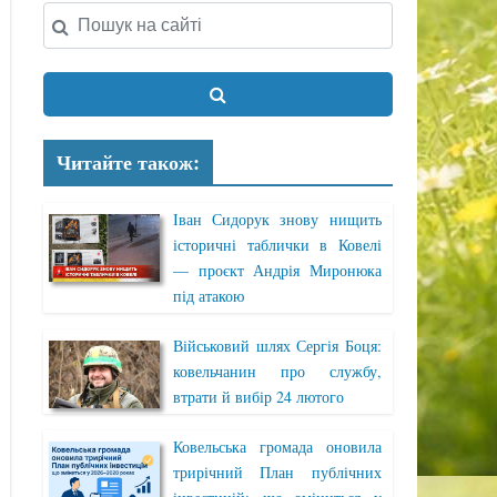
Читайте також:
Іван Сидорук знову нищить
історичні таблички в Ковелі
— проєкт Андрія Миронюка
під атакою
Військовий шлях Сергія Боця:
ковельчанин про службу,
втрати й вибір 24 лютого
Ковельська громада оновила
трирічний План публічних