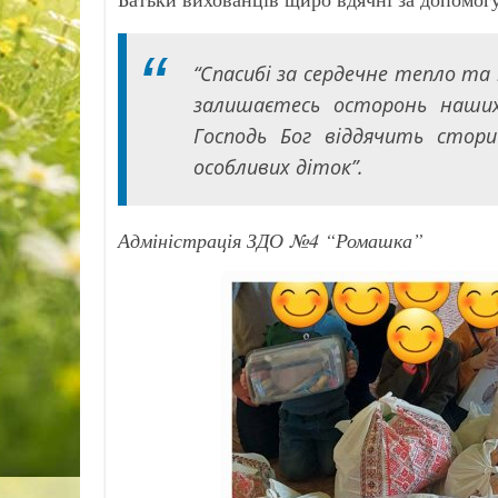
“Спасибі за сердечне тепло та 
залишаєтесь осторонь наших
Господь Бог віддячить стор
особливих діток”.
Адміністрація ЗДО №4 “Ромашка”