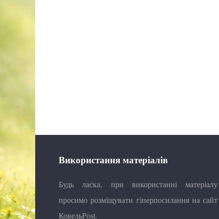
Використання матеріалів
Будь ласка, при використанні матеріалу
просимо розміщувати гіперпосилання на сайт
КовельPost.