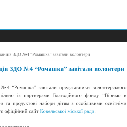
ованців ЗДО №4 “Ромашка” завітали волонтери
нців ЗДО №4 “Ромашка” завітали волонтери
 №4 “Ромашка” завітали представники волонтерського
пільно із партнерами Благодійного фонду “Віримо в
ри та продуктові набори дітям з особливими освітніми
ує офіційний сайт
Ковельської міської ради
.
у волонтерам: