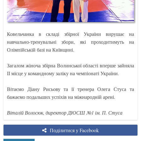
Ковельчанка в складі збірної України вирушає на
навчально-тренувальні збори, які проходитимуть на
Олімпійській базі на Київщині.
Загалом жіноча збірна Волинської області вперше зайняла
ІІ місце у командному заліку на чемпіонаті України.
Вітаємо Діану Рисьову та її тренера Олега Стуса та
бажаємо подальших успіхів на міжнародній арені.
Віталій Волосюк, директор ДЮСШ №1 ім. П. Стуса
Поділитися у Facebook