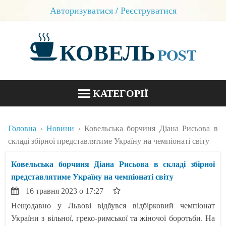
Авторизуватися / Реєструватися
КОВЕЛЬ
POST
КАТЕГОРІЇ
НОВИНИ
Головна
Новини
Ковельська борчиня Діана Рисьова в
БЛОГИ
складі збірної представлятиме Україну на чемпіонаті світу
КОНТАКТИ
Ковельська борчиня Діана Рисьова в складі збірної
представлятиме Україну на чемпіонаті світу
16 травня 2023 о 17:27
Нещодавно у Львові відбувся відбірковий чемпіонат
України з вільної, греко-римської та жіночої боротьби. На