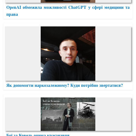
OpenAI обмежила можливості ChatGPT у сфері медицини та
права
Як допомогти наркозалежному? Куди потрібно звертатися?
Бої за Ковель очима краєзнавця