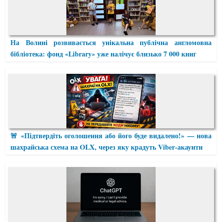
На Волині розвивається унікальна публічна англомовна
бібліотека: фонд «Library» уже налічує близько 7 000 книг
🚨 «Підтвердіть оголошення або його буде видалено!» — нова
шахрайська схема на OLX, через яку крадуть Viber-акаунти