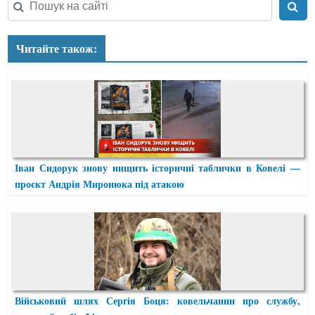
Читайте також:
Іван Сидорук знову нищить історичні таблички в Ковелі —
проєкт Андрія Миронюка під атакою
Військовий шлях Сергія Боця: ковельчанин про службу,