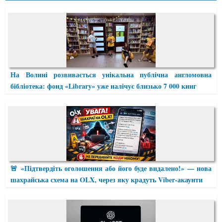
На Волині розвивається унікальна публічна англомовна
бібліотека: фонд «Library» уже налічує близько 7 000 книг
🚨 «Підтвердіть оголошення або його буде видалено!» — нова
шахрайська схема на OLX, через яку крадуть Viber-акаунти