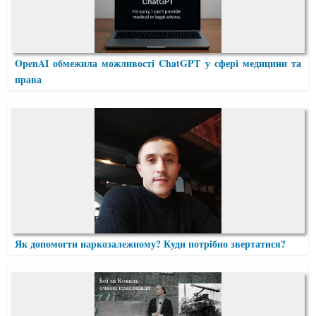
OpenAI обмежила можливості ChatGPT у сфері медицини та
права
Як допомогти наркозалежному? Куди потрібно звертатися?