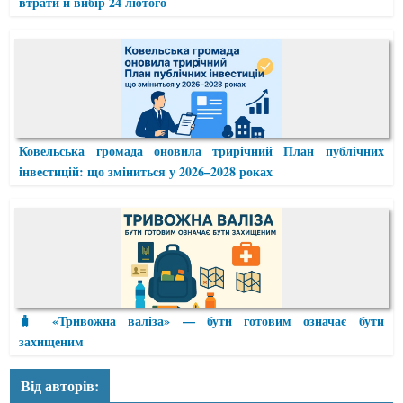
втрати й вибір 24 лютого
Ковельська громада оновила трирічний План публічних
інвестицій: що зміниться у 2026–2028 роках
🧳 «Тривожна валіза» — бути готовим означає бути
захищеним
Від авторів: