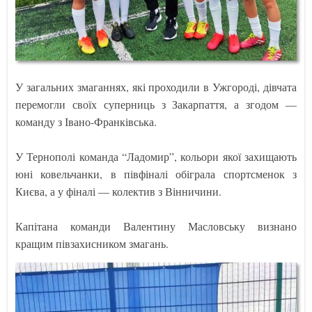
У загальних змаганнях, які проходили в Ужгороді, дівчата
перемогли своїх суперниць з Закарпаття, а згодом —
команду з Івано-Франківська.
У Тернополі команда “Ладомир”, кольори якої захищають
юні ковельчанки, в півфіналі обіграла спортсменок з
Києва, а у фіналі — колектив з Вінничини.
Капітана команди Валентину Масловську визнано
кращим півзахисником змагань.