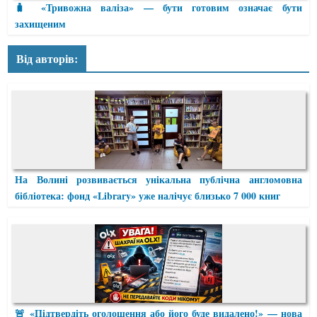
🧳 «Тривожна валіза» — бути готовим означає бути
захищеним
Від авторів:
На Волині розвивається унікальна публічна англомовна
бібліотека: фонд «Library» уже налічує близько 7 000 книг
🚨 «Підтвердіть оголошення або його буде видалено!» — нова