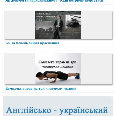
Як допомогти наркозалежному? Куди потрібно звертатися?
Бої за Ковель очима краєзнавця
Комплекс вправ на три «поверхи» людини