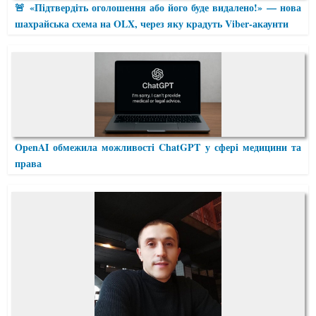
🚨 «Підтвердіть оголошення або його буде видалено!» — нова
шахрайська схема на OLX, через яку крадуть Viber-акаунти
OpenAI обмежила можливості ChatGPT у сфері медицини та
права