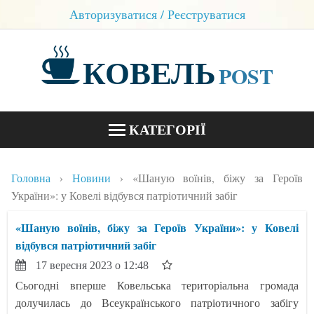
Авторизуватися / Реєструватися
КОВЕЛЬ
POST
КАТЕГОРІЇ
НОВИНИ
Головна
Новини
«Шаную воїнів, біжу за Героїв
БЛОГИ
України»: у Ковелі відбувся патріотичний забіг
КОНТАКТИ
«Шаную воїнів, біжу за Героїв України»: у Ковелі
відбувся патріотичний забіг
17 вересня 2023 о 12:48
Сьогодні вперше Ковельська територіальна громада
долучилась до Всеукраїнського патріотичного забігу