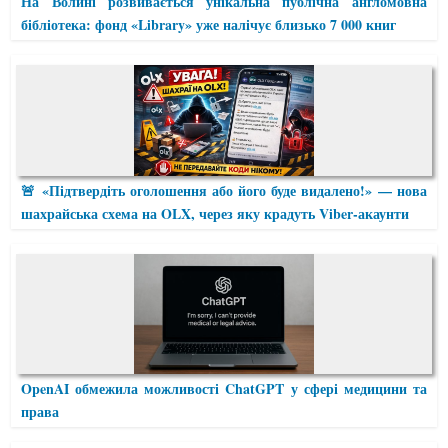
На Волині розвивається унікальна публічна англомовна
бібліотека: фонд «Library» уже налічує близько 7 000 книг
🚨 «Підтвердіть оголошення або його буде видалено!» — нова
шахрайська схема на OLX, через яку крадуть Viber-акаунти
OpenAI обмежила можливості ChatGPT у сфері медицини та
права