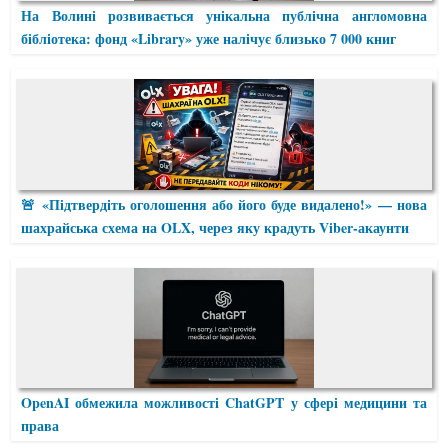
На Волині розвивається унікальна публічна англомовна
бібліотека: фонд «Library» уже налічує близько 7 000 книг
🚨 «Підтвердіть оголошення або його буде видалено!» — нова
шахрайська схема на OLX, через яку крадуть Viber-акаунти
OpenAI обмежила можливості ChatGPT у сфері медицини та
права