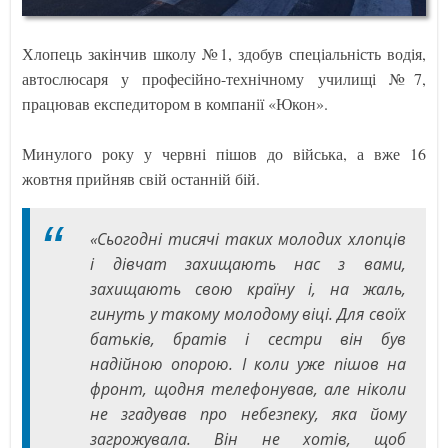
Хлопець закінчив школу №1, здобув спеціальність водія,
автослюсаря у професійно-технічному училищі №7,
працював експедитором в компанії «Юкон».
Минулого року у червні пішов до війська, а вже 16
жовтня прийняв свій останній бій.
«Сьогодні тисячі таких молодих хлопців
і дівчат захищають нас з вами,
захищають свою країну і, на жаль,
гинуть у такому молодому віці. Для своїх
батьків, братів і сестри він був
надійною опорою. І коли уже пішов на
фронт, щодня телефонував, але ніколи
не згадував про небезпеку, яка йому
загрожувала. Він не хотів, щоб