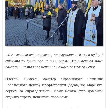
-Його любили всі, шанували, прислухались. Він мав чуйну і
співчутливу душу. Але це в минулому. Залишається лише
пам’ять – світла і болісна про нашого полеглого Героя.
Олексій Цимбал, майстер виробничого навчання
Ковельського центру профтехосвіти, додав, що Марк був
борцем за справедливість. Йому можна було довірити
будь-яку справу, повчитись хорошому.