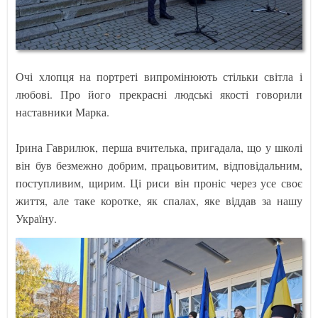
Очі хлопця на портреті випромінюють стільки світла і
любові. Про його прекрасні людські якості говорили
наставники Марка.
Ірина Гаврилюк, перша вчителька, пригадала, що у школі
він був безмежно добрим, працьовитим, відповідальним,
поступливим, щирим. Ці риси він проніс через усе своє
життя, але таке коротке, як спалах, яке віддав за нашу
Україну.